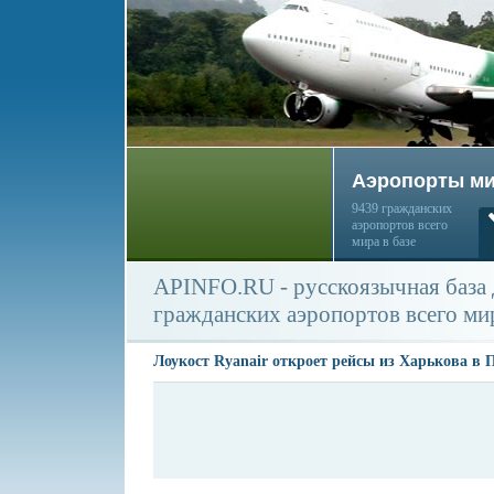
Аэропорты м
9439 гражданских
аэропортов всего
мира в базе
APINFO.RU - русскоязычная база
гражданских аэропортов всего ми
Лоукост Ryanair откроет рейсы из Харькова в 