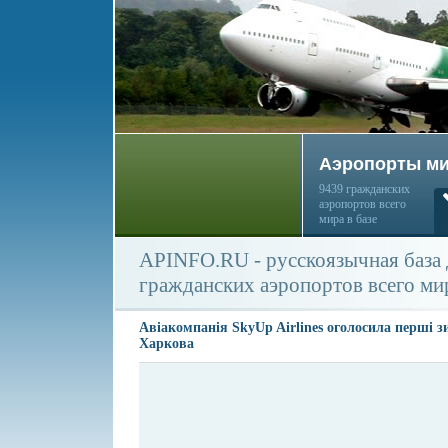
Аэропорты м
9439 гражданских
аэропортов всего
мира в базе
APINFO.RU - русскоязычная база
гражданских аэропортов всего ми
Авіакомпанія SkyUp Airlines оголосила перші 
Харкова