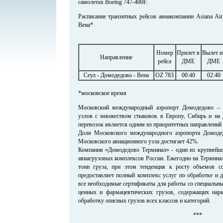
самолетах Boeing 747-400F.
Расписание транзитных рейсов авиакомпании Asiana Ai
Вена*
Номер
Прилет в
Вылет и
Направление
рейса
ДМЕ
ДМЕ
Сеул - Домодедово - Вена
OZ 783
00:40
02:40
*московское время
Московский международный аэропорт Домодедово – 
узлов с множеством стыковок в Европу, Сибирь и на 
перевозок является одним из приоритетных направлений
Доля Московского международного аэропорта Домоде
Московского авиационного узла достигает 42%.
Компания «Домодедово Терминал» - один из крупнейш
авиагрузовых комплексов России. Ежегодно на Терминал
тонн груза, при этом тенденция к росту объемов с
предоставляет полный комплекс услуг по обработке и д
все необходимые сертификаты для работы со специальны
ценных и фармацевтических грузов, содержащих нарк
обработку опасных грузов всех классов и категорий.
***