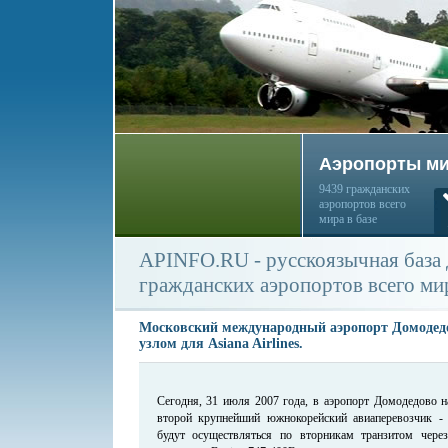
Аэропорты м
9439 гражданских
аэропортов всего
мира в базе
APINFO.RU - русскоязычная база
гражданских аэропортов всего ми
Московский международный аэропорт Домодед
узлом для Asiana Airlines.
Сегодня, 31 июля 2007 года, в аэропорт Домодедово н
второй крупнейший южнокорейский авиаперевозчик - A
будут осуществляться по вторникам транзитом чер