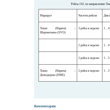
Рейсы JAL по направлению То
Маршрут
Частота рейсов
Дни 
Токио (Нарита) –
3 рейса в неделю
1…4
Шереметьево (SVO)
2 рейса в неделю
1…4
2 рейса в неделю
1…5
Токио (Нарита) –
2 рейса в неделю
1…5
Домодедово (DME)
Комментарии