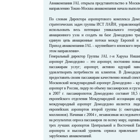
Авиакомпания JAL открыла представительство в Москве
направлению Токио-Москва авиакомпания начала выполнят
По словам Директора аэропортового комплекса Домо
стратегических задач группы ИСТ ЛАЙН, управляющей
использовать весь потенциал уникального геогра
авиационного узла и создать на базе Домодедово тр
единую цепь авиационные потоки между Европой и 
Приход авиакомпании JAL – крупнейшего японского пер
этом направлении».
Генеральный директор Группы JAL г-н Харука Ниши
аэропорт Домодедово – это аэропорт, постоянно пов
пассажирам услуг; аэропорт, активно идущий нав
удовлетворить потребности их клиентов. В Домодедо
предоставить своим пассажирам качественно новый спект
Московский международный аэропорт Домодедово – кр
аэропорт в России, лидер по объему пассажирских и груз
в 2007 г. пассажиропоток Домодедово составит 18,5
европейского отделения Международной ассоциации аэ
международный аэропорт Домодедово является лид
европейских аэропортов второй группы (с ежегодн
миллионов). Начиная с 2004 г., независимая исследовате
на результатах опроса пассажиров по всему миру, оценив
трех лучших аэропортов Центральной и Восточной Ев
аэропорта и высокий уровень сервиса привлекают
зарубежных авиакомпаний.