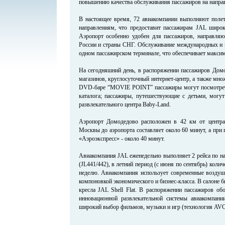
повышению качества обслуживания пассажиров на напра
В настоящее время, 72 авиакомпании выполняют поле
направлениям, что предоставит пассажирам JAL широ
Аэропорт особенно удобен для пассажиров, направля
России и страны СНГ. Обслуживание международных и в
одном пассажирском терминале, что обеспечивает макси
На сегодняшний день, в распоряжении пассажиров Домо
магазинов, круглосуточный интернет-центр, а также множ
DVD-баре “MOVIE POINT” пассажиры могут посмотре
каталога; пассажиры, путешествующие с детьми, могут
развлекательного центра Baby-Land.
Аэропорт Домодедово расположен в 42 км от центр
Москвы до аэропорта составляет около 60 минут, а при 
«Аэроэкспресс» - около 40 минут.
Авиакомпания JAL еженедельно выполняет 2 рейса по н
(JL441/442), в летний период (с июня по сентябрь) колич
неделю. Авиакомпания использует современные воздушн
компоновкой экономического и бизнес-класса. В салоне 
кресла JAL Shell Flat. В распоряжении пассажиров об
инновационной развлекательной системы авиакомпани
широкий выбор фильмов, музыки и игр (технология AVOD