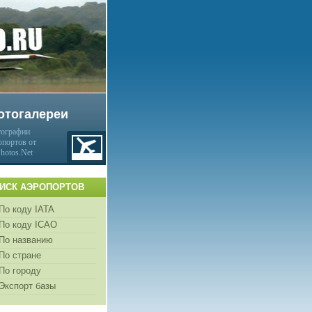
отогалереи
ографии
опортов от
Photos.Net
ИСК АЭРОПОРТОВ
По коду IATA
По коду ICAO
По названию
По стране
По городу
Экспорт базы