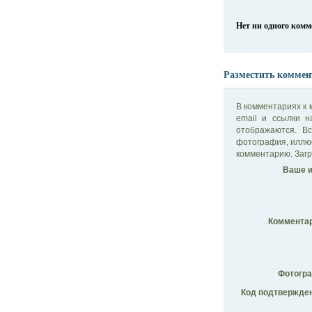
Нет ни одного ком
Разместить коммен
В комментариях к 
email и ссылки 
отображаются. В
фотография, иллю
комментарию. Загр
Ваше и
Комментар
Фотогр
Код подтвержден