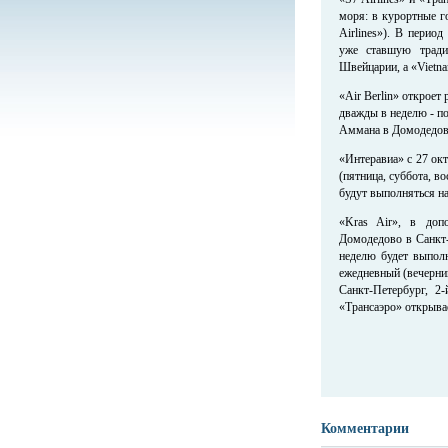
моря: в курортные г
Airlines»). В период
уже ставшую тради
Швейцарии, а «Vietna
«Air Berlin» откроет
дважды в неделю - по
Аммана в Домодедово 
«Интеравиа» с 27 окт
(пятница, суббота, в
будут выполняться н
«Kras Air», в доп
Домодедово в Санкт-
неделю будет выполн
ежедневный (вечерний
Санкт-Петербург, 2
«Трансаэро» открывае
Комментарии