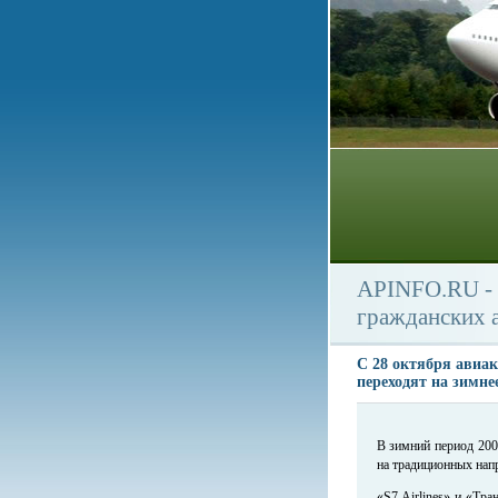
APINFO.RU - 
гражданских 
С 28 октября авиа
переходят на зимне
В зимний период 200
на традиционных нап
«S7 Airlines» и «Тр