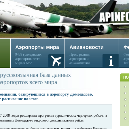
Аэропорты мира
Авиановости
Ф
9439 гражданских
Пресс-релизы
Фот
аэропортов всего
аэропортов и
аэр
мира в базе
авиакомпаний
Jet
русскоязычная база данных
ПО
аэропортов всего мира
компании, базирующиеся в аэропорту Домодедово,
е расписание полетов
7-2008 годов расширится программа туристических чартерных рейсов, а
равлениях Домодедово откроются дополнительные рейсы.
ансаэро» еженедельно будут осуществлять полеты на побережье Красного