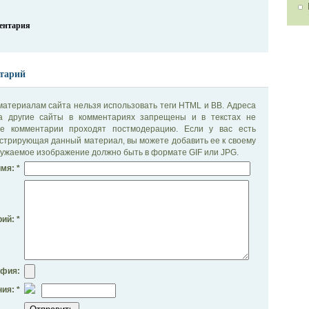
ментария
тарий
материалам сайта нельзя использовать теги HTML и BB. Адреса
на другие сайты в комментариях запрещены и в текстах не
се комментарии проходят постмодерацию. Если у вас есть
стрирующая данный материал, вы можете добавить ее к своему
ужаемое изображение должно быть в формате GIF или JPG.
мя: *
ий: *
афия:
ия: *