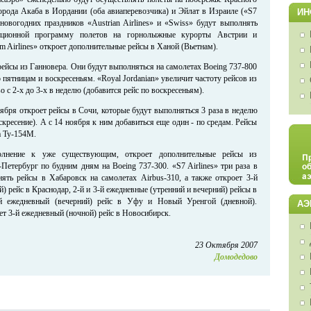
орода Акаба в Иордании (оба авиаперевозчика) и Эйлат в Израиле («S7
ИН
 новогодних праздников «Austrian Airlines» и «Swiss» будут выполнять
ционной программу полетов на горнолыжные курорты Австрии и
m Airlines» откроет дополнительные рейсы в Ханой (Вьетнам).
 рейсы из Ганновера. Они будут выполняться на самолетах Boeing 737-800
 пятницам и воскресеньям. «Royal Jordanian» увеличит частоту рейсов из
с 2-х до 3-х в неделю (добавится рейс по воскресеньям).
ября откроет рейсы в Сочи, которые будут выполняться 3 раза в неделю
оскресение). А с 14 ноября к ним добавиться еще один - по средам. Рейсы
а Ту-154М.
олнение к уже существующим, откроет дополнительные рейсы из
Петербург по будним дням на Boeing 737-300. «S7 Airlines» три раза в
ять рейсы в Хабаровск на самолетах Airbus-310, а также откроет 3-й
) рейс в Краснодар, 2-й и 3-й ежедневные (утренний и вечерний) рейсы в
-й ежедневный (вечерний) рейс в Уфу и Новый Уренгой (дневной).
АЭ
т 3-й ежедневный (ночной) рейс в Новосибирск.
23 Октября 2007
Домодедово