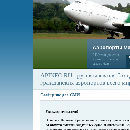
Аэропорты м
9439 гражданских
аэропортов всего
мира в базе
APINFO.RU - русскоязычная база
гражданских аэропортов всего ми
Сообщение для СМИ
Уважаемые коллеги!
В связи с Вашими обращениями по вопросу принятия до
24 августа
экипажи воздушных судов авиакомпаний Briti
из Лондона и Дюссельдорфа, дали запрос на посадку в