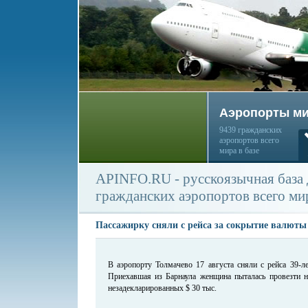
Аэропорты м
9439 гражданских
аэропортов всего
мира в базе
APINFO.RU - русскоязычная база
гражданских аэропортов всего ми
Пассажирку сняли с рейса за сокрытие валюты
В аэропорту Толмачево 17 августа сняли с рейса 39-л
Приехавшая из Барнаула женщина пыталась провезти 
незадекларированных $ 30 тыс.