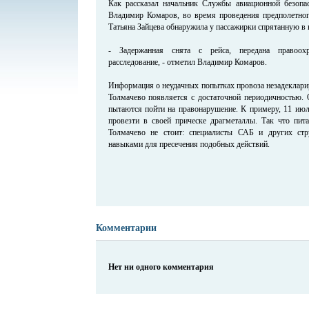
Как рассказал начальник Службы авиационной безоп
Владимир Комаров, во время проведения предполетно
Татьяна Зайцева обнаружила у пассажирки спрятанную в 
- Задержанная снята с рейса, передана правоохр
расследование, - отметил Владимир Комаров.
Информация о неудачных попытках провоза незадеклари
Толмачево появляется с достаточной периодичностью. 
пытаются пойти на правонарушение. К примеру, 11 июл
провезти в своей прическе драгметаллы. Так что пита
Толмачево не стоит: специалисты САБ и других ст
навыками для пресечения подобных действий.
Комментарии
Нет ни одного комментария