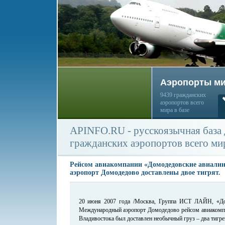
Аэропорты м
9439 гражданских
аэропортов всего
мира в базе
APINFO.RU - русскоязычная база
гражданских аэропортов всего ми
Рейсом авиакомпании «Домодедовские авиали
аэропорт Домодедово доставлены двое тигрят.
20 июня 2007 года /Москва, Группа ИСТ ЛАЙН, «До
Международный аэропорт Домодедово рейсом авиакомп
Владивостока был доставлен необычный груз – два тигре