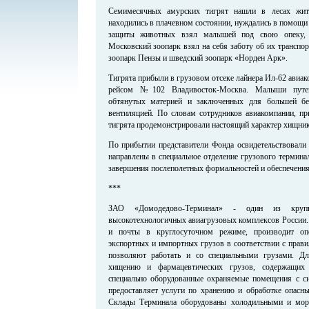
Семимесячных амурских тигрят нашли в лесах жит
находились в плачевном состоянии, нуждались в помощ
защиты животных взял малышей под свою опеку, о
Московский зоопарк взял на себя заботу об их транспор
зоопарк Пензы и шведский зоопарк «Норден Арк».
Тигрята прибыли в грузовом отсеке лайнера Ил-62 авиа
рейсом №102 Владивосток-Москва. Малыши путеш
обтянутых материей и заключенных для большей бе
вентиляцией. По словам сотрудников авиакомпании, при
тигрята продемонстрировали настоящий характер хищник
По прибытии представители Фонда освидетельствовали 
направлены в специальное отделение грузового термин
завершения послеполетных формальностей и обеспечения
***
ЗАО «Домодедово-Терминал» - один из круп
высокотехнологичных авиагрузовых комплексов России.
и почты в круглосуточном режиме, производит оп
экспортных и импортных грузов в соответствии с прав
позволяют работать и со специальными грузами. Д
хищению и фармацевтических грузов, содержащих 
специально оборудованные охраняемые помещения с с
предоставляет услуги по хранению и обработке опасны
Склады Терминала оборудованы холодильными и мор