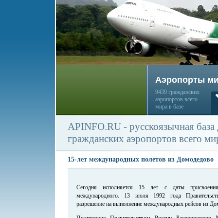
Аэропорты м
9439 гражданских
аэропортов всего
мира в базе
APINFO.RU - русскоязычная база
гражданских аэропортов всего ми
15-лет международных полетов из Домодедово
Сегодня исполняется 15 лет с даты присвоения
международного. 13 июля 1992 года Правительст
разрешение на выполнение международных рейсов из До
Подписание Правительством России Распоряжени