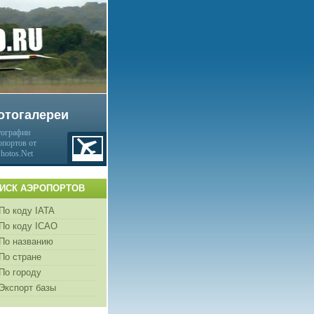
отогалереи
ографии
опортов от
Photos.Net
ИСК АЭРОПОРТОВ
По коду IATA
По коду ICAO
По названию
По стране
По городу
Экспорт базы