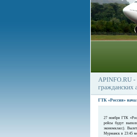
APINFO.RU - 
гражданских 
ГТК «Россия» нача
27 ноября ГТК «Рос
рейсы будут выполн
экономкласс). Выле
Мурманск в 23:45 м