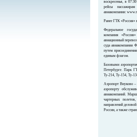
воскресенья, в 07:3
рейсы пассажирам 
авиакомпании: www.ro
Ранее ГТК «Россия» 
Федеральное госуда
компания «Россия»
авиационный перевоз
суда авиакомпании Ф
путем присоединени
единым флагом.
Базовыми аэропорта
Петербурге. Парк ГТ
Ту-214, Ту-154, Ту-13
Аэропорт Внуково – 
аэропорту обслужив
авиакомпаний. Марш
чартерных полетов
направлений деловой
России, а также стра