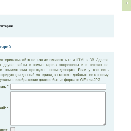
ментария
тарий
материалам сайта нельзя использовать теги HTML и BB. Адреса
на другие сайты в комментариях запрещены и в текстах не
се комментарии проходят постмодерацию. Если у вас есть
стрирующая данный материал, вы можете добавить ее к своему
ужаемое изображение должно быть в формате GIF или JPG.
мя: *
ий: *
афия: