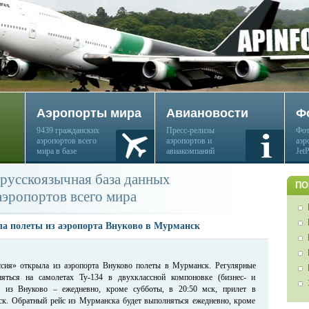
Аэропорты мира
Авиановости
Ф
9439 гражданских
Пресс-релизы
Фот
аэропортов всего
аэропортов и
аэр
мира в базе
авиакомпаний
Jet
русскоязычная база данных
ПО
аэропортов всего мира
ла полеты из аэропорта Внуково в Мурманск
сия» открыла из аэропорта Внуково полеты в Мурманск. Регулярные
яться на самолетах Ту-134 в двухклассной компоновке (бизнес- и
т из Внуково – ежедневно, кроме субботы, в 20:50 мск, прилет в
ск. Обратный рейс из Мурманска будет выполняться ежедневно, кроме