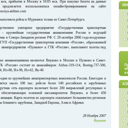
0 мск, прибытие в Москву в 10:05 мск. При покупке билета на данные
ИН
предлагается воспользоваться онлайн-бронированием на сайте
ssiya-airlines.com
выполняла рейсы в Мурманск только из Санкт-Петербурга.
рственное унитарное предприятие «Государственная транспортная
 – крупнейшая государственная авиакомпания России и ведущий
чик в Северо-Западном регионе РФ. С 29 октября 2006 года воздушные
ГУП «Государственная транспортная компания «Россия», образованной
я авиапредприятия «Пулково» к ГТК «Россия», выполняют полеты под
ми авиакомпаниями являются Внуково в Москве и Пулково в Санкт-
К «Россия» состоит из авиалайнеров: Airbus-319-114, Boeing-737-500,
4, Ил-86, Ил-96, Ил-62, Як-40.
один из крупнейших авиатранспортных комплексов России. Ежегодно в
ается около 100 тыс. рейсов более 140 российских и зарубежных
АЭ
рутная сеть аэропорта включает более 200 направлений регулярных и
, обеспечивающих основной пассажиропоток Внуково, и более 450
 авиации. Карта полетов из аэропорта охватывает большинство регионов
ны ближнего зарубежья, Западной Европы, Азии и Африки.
28 Ноября 2007
Внуково