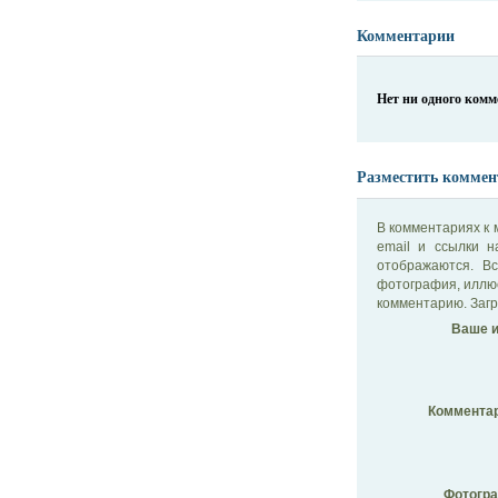
Комментарии
Нет ни одного ком
Разместить коммен
В комментариях к 
email и ссылки 
отображаются. В
фотография, иллю
комментарию. Загр
Ваше и
Комментар
Фотогр