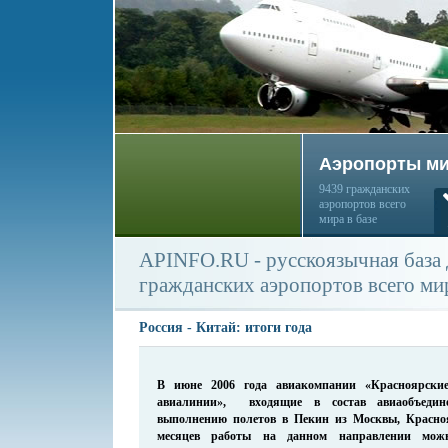
Аэропорты м
9439 гражданских
аэропортов всего
мира в базе
APINFO.RU - русскоязычная база
гражданских аэропортов всего ми
Россия - Китай: итоги года
В июне 2006 года авиакомпании «Красноярские
авиалинии», входящие в состав авиаобъеди
выполнению полетов в Пекин из Москвы, Красно
месяцев работы на данном направлении можн