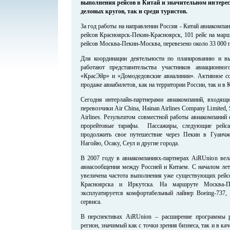
выполнения рейсов в Китай и значительном интерес
деловых кругов, так и среди туристов.
За год работы на направлении Россия - Китай авиакомп
рейсов Красноярск-Пекин-Красноярск, 101 рейс на мар
рейсов Москва-Пекин-Москва, перевезено около 33 000 п
Для координации деятельности по планированию и 
работают представительства участников авиационно
«КрасЭйр» и «Домодедовские авиалинии». Активное сот
продаже авиабилетов, как на территории России, так и в К
Сегодня интерлайн-партнерами авиакомпаний, входящ
перевозчики Air China, Hainan Airlines Company Limited, S
Airlines. Результатом совместной работы авиакомпаний
прорейтовые тарифы. Пассажиры, следующие рейса
продолжить свое путешествие через Пекин в Гуанчжо
Нагойю, Осаку, Сеул и другие города.
В 2007 году в авиакомпаниях-партнерах AiRUnion вела
авиасообщения между Россией и Китаем. С началом лет
увеличена частота выполнения уже существующих рейс
Красноярска и Иркутска. На маршруте Москва-П
эксплуатируется комфортабельный лайнер Boeing-737,
сервиса.
В перспективах AiRUnion – расширение программы 
регион, значимый как с точки зрения бизнеса, так и в ка