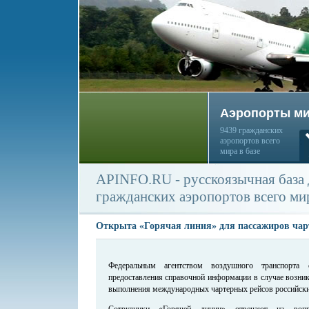
Аэропорты м
9439 гражданских
аэропортов всего
мира в базе
APINFO.RU - русскоязычная база
гражданских аэропортов всего ми
Открыта «Горячая линия» для пассажиров чар
Федеральным агентством воздушного транспорта 
предоставления справочной информации в случае возни
выполнения международных чартерных рейсов российск
Сотрудники «Горячей линии» отвечают на во