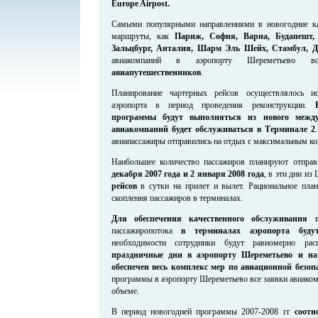
Europe Airpost.
Самыми популярными направлениями в новогодние кан
маршруты, как
Париж, София, Варна, Будапешт, 
Зальцбург, Анталия, Шарм Эль Шейх, Стамбул, Д
авиакомпаний в аэропорту Шереметьево в
авиапутешественников
.
Планирование чартерных рейсов осуществлялось и
аэропорта в период проведения реконструкции.
программы будут выполняться из нового между
авиакомпаний будет обслуживаться в Терминале 2
авиапассажиры отправились на отдых с максимальным к
Наибольшее количество пассажиров планируют отправ
декабря 2007 года и 2 января 2008 года
, в эти дни и
рейсов
в сутки на прилет и вылет. Рациональное план
скопления пассажиров в терминалах.
Для обеспечения качественного обслуживания
в 
пассажиропотока
в терминалах аэропорта буду
необходимости сотрудники будут равномерно рас
праздничные дни в аэропорту Шереметьево и на
обеспечен весь комплекс мер по авиационной безоп
программы в аэропорту Шереметьево все заявки авиако
объеме.
В период новогодней программы 2007-2008 гг
соотн