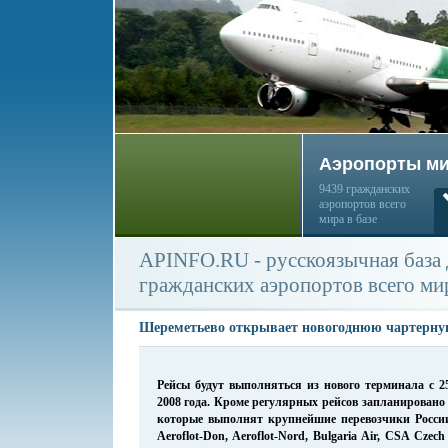
Аэропорты м
9439 гражданских
аэропортов всего
мира в базе
APINFO.RU - русскоязычная база
гражданских аэропортов всего ми
Шереметьево открывает новогоднюю чартерну
Рейсы будут выполняться из нового терминала с 2
2008 года. Кроме регулярных рейсов запланировано
которые выполнят крупнейшие перевозчики России 
Aeroflot-Don, Aeroflot-Nord, Bulgaria Air, CSA Czech 