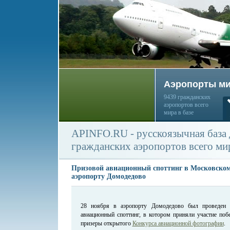
Аэропорты м
9439 гражданских
аэропортов всего
мира в базе
APINFO.RU - русскоязычная база
гражданских аэропортов всего ми
Призовой авиационный споттинг в Московско
аэропорту Домодедово
28 ноября в аэропорту Домодедово был проведен 
авиационный споттинг, в котором приняли участие поб
призеры открытого
Конкурса авиационной фотографии
.