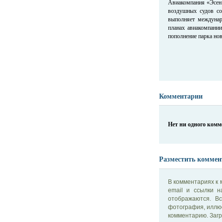
Авиакомпания «Эсен 
воздушных судов со
выполняет междунар
планах авиакомпани
пополнение парка но
Комментарии
Нет ни одного ком
Разместить коммен
В комментариях к 
email и ссылки 
отображаются. В
фотография, иллю
комментарию. Загр