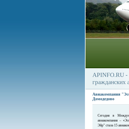
APINFO.RU - 
гражданских 
Авиакомпания "Эсе
Домодедово
Сегодня в Междун
авиакомпания – «Эс
Эйр" стала 15 авиако