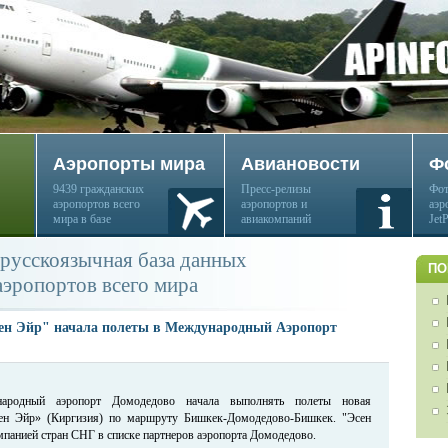
Аэропорты мира
Авиановости
Ф
9439 гражданских
Пресс-релизы
Фот
аэропортов всего
аэропортов и
аэр
мира в базе
авиакомпаний
Jet
русскоязычная база данных
ПО
аэропортов всего мира
н Эйр" начала полеты в Международный Аэропорт
ародный аэропорт Домодедово начала выполнять полеты новая
ен Эйр» (Киргизия) по маршруту Бишкек-Домодедово-Бишкек. "Эсен
мпанией стран СНГ в списке партнеров аэропорта Домодедово.