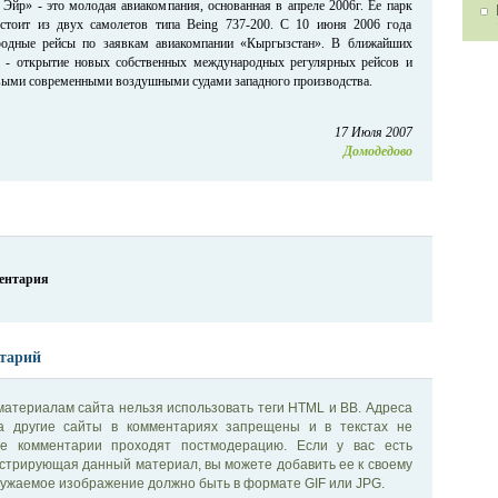
Эйр» - это молодая авиакомпания, основанная в апреле 2006г. Ее парк
стоит из двух самолетов типа Being 737-200. С 10 июня 2006 года
одные рейсы по заявкам авиакомпании «Кыргызстан». В ближайших
и - открытие новых собственных международных регулярных рейсов и
выми современными воздушными судами западного производства.
17 Июля 2007
Домодедово
ментария
тарий
материалам сайта нельзя использовать теги HTML и BB. Адреса
на другие сайты в комментариях запрещены и в текстах не
се комментарии проходят постмодерацию. Если у вас есть
стрирующая данный материал, вы можете добавить ее к своему
ужаемое изображение должно быть в формате GIF или JPG.