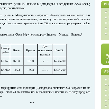
выполнять рейсы из Бишкека в Домодедово на воздушных судах Boeing
ИН
еделю, по вторникам.
го рейса в Международный аэропорт Домодедово ознаменовало для
тап в развитии авиакомпании, поскольку он стал первым собственным
и (до настоящего времени «Эсен Эйр» выполняла регулярные рейсы
).
виакомпании «Эсен Эйр» по маршруту Бишкек – Москва – Бишкек*
Дни
Номер
Вылет
Прилет
выполнения
Тип ВС
рейса
полетов
ЕЯ 671
07:30
10:00
.2.....
Б737-200
ЕЯ 672
11:25
17:25
.2.....
Б737-200
АЭ
 маршрутная сеть аэропорта Домодедово включает 223 направления по
Эйр» стала 74 авиакомпанией выполняющей полеты из Международного
о.
***