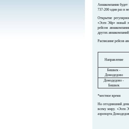
Авиакомпания будет 
737-200 один раз в н
Открытие регулярно
«Эсен Эйр» новый э
рейсом авиакомпани
других авиакомпаний
Расписание рейсов а
Направление
Бишкек -
Домодедово
Домодедово -
Бишкек
*местное время
На сегодняшний день
всему миру. «Эсен 
аэропорта Домодедов