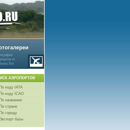
отогалереи
ографии
опортов от
Photos.Net
ИСК АЭРОПОРТОВ
По коду IATA
По коду ICAO
По названию
По стране
По городу
Экспорт базы