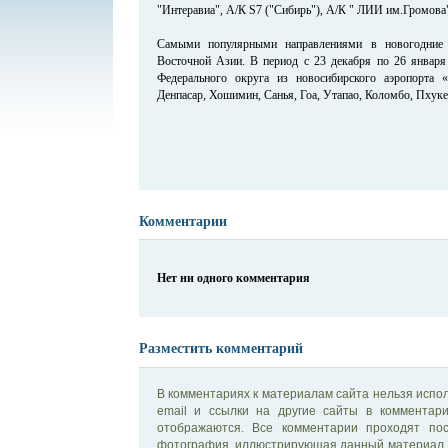
"Интеравиа", А/К S7 ("Сибирь"), А/К " ЛИИ им.Громова"
Самыми популярными направлениями в новогодние
Восточной Азии. В период с 23 декабря по 26 января
Федерального округа из новосибирского аэропорта «
Денпасар, Хошимин, Санья, Гоа, Утапао, Коломбо, Пху
Комментарии
Нет ни одного комментария
Разместить комментарий
В комментариях к материалам сайта нельзя испол
email и ссылки на другие сайты в комментар
отображаются. Все комментарии проходят по
фотография, иллюстрирующая данный материал, 