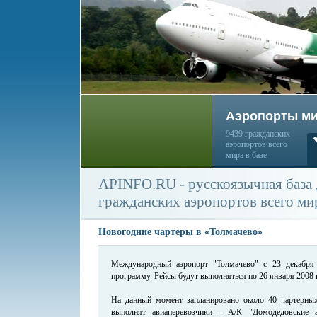
Аэропорты м
9439 гражданских
аэропортов всего
мира в базе
APINFO.RU - русскоязычная база
гражданских аэропортов всего ми
Новогодние чартеры в «Толмачево»
Международный аэропорт "Толмачево" с 23 декабря
программу. Рейсы будут выполняться по 26 января 2008 
На данный момент запланировано около 40 чартерных
выполнят авиаперевозчики - А/К "Домодедовские а