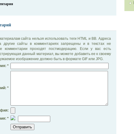
ментария
тарий
материалам сайта нельзя использовать теги HTML и BB. Адреса
на другие сайты в комментариях запрещены и в текстах не
се комментарии проходят постмодерацию. Если у вас есть
стрирующая данный материал, вы можете добавить ее к своему
ужаемое изображение должно быть в формате GIF или JPG.
мя: *
ий: *
афия:
ия: *