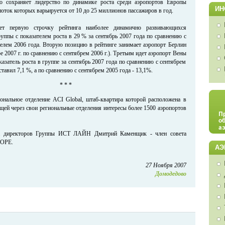
о сохраняет лидерство по динамике роста среди аэропортов Европы
ИН
оток которых варьируется от 10 до 25 миллионов пассажиров в год.
ет первую строчку рейтинга наиболее динамично развивающихся
уппы с показателем роста в 29 % за сентябрь 2007 года по сравнению с
елем 2006 года. Вторую позицию в рейтинге занимает аэропорт Берлин
ре 2007 г. по сравнению с сентябрем 2006 г.). Третьим идет аэропорт Вены
казатель роста в группе за сентябрь 2007 года по сравнению с сентябрем
тавил 7,1 %, а по сравнению с сентябрем 2005 года - 13,1%.
* * *
нальное отделение ACI Global, штаб-квартира которой расположена в
щей через свои региональные отделения интересы более 1500 аэропортов
та директоров Группы ИСТ ЛАЙН Дмитрий Каменщик - член совета
ROPE.
АЭ
27 Ноября 2007
Домодедово