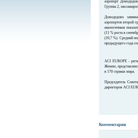
аэропорт Домодедов
Группы 2, пассажироп
Домодедово занима
аэропортов второй гр
аналогичным показат
(11 % роста в сентяб
(10,7 %). Средний по
предыдущего года сос
ACI EUROPE - регио
Женеве, представляю
в 170 странах мира.
Председатель Сове
директоров ACI EU
Комментарии