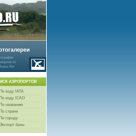
отогалереи
ографии
опортов от
Photos.Net
ИСК АЭРОПОРТОВ
По коду IATA
По коду ICAO
По названию
По стране
По городу
Экспорт базы