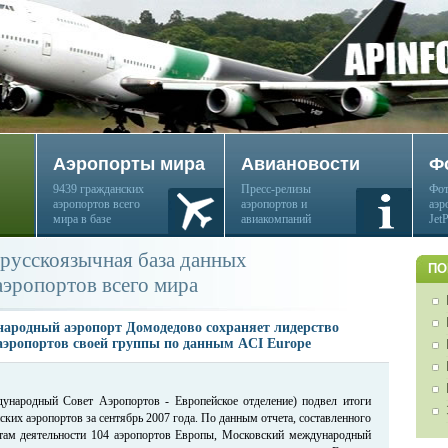
Аэропорты мира
Авиановости
Ф
9439 гражданских
Пресс-релизы
Фот
аэропортов всего
аэропортов и
аэр
мира в базе
авиакомпаний
Jet
русскоязычная база данных
ПО
аэропортов всего мира
ародный аэропорт Домодедово сохраняет лидерство
аэропортов своей группы по данным ACI Europe
ародный Совет Аэропортов - Европейское отделение) подвел итоги
ских аэропортов за сентябрь 2007 года. По данным отчета, составленного
атам деятельности 104 аэропортов Европы, Московский международный