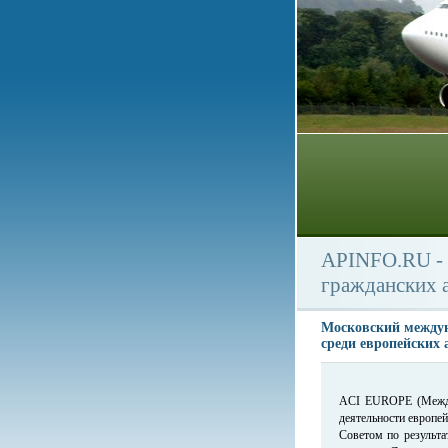
APINFO.RU - 
гражданских 
Московский междун
среди европейских 
ACI EUROPE (Междун
деятельности европей
Советом по результ