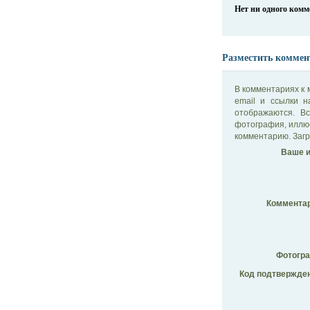
Нет ни одного ком
Разместить коммен
В комментариях к 
email и ссылки 
отображаются. В
фотография, иллю
комментарию. Загр
Ваше и
Комментар
Фотогр
Код подтвержден