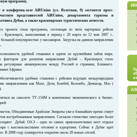
рную программу.
ИН
0 в конференц-зале
AiRUnion
(ул. Взлетная, 9) состоится пресс-
частием представителей
AiRUnion
, департамента туризма и
етинга Дубая, а также красноярских туристических агентств.
о проекта стала программа, состоящая из пяти чартерных рейсов
 – Красноярск, выполненная в период с 20 марта по 12 мая 2007 г.,
ь большой популярностью у пассажиров. Загрузка на данном направлении
.
 возможность удобной стыковки в одном из крупнейших хабов мира.
 факторов для развития направления Дубай – Красноярск стало
на регулярные авиаперевозки между Россией и странами, Ближнего
ранами Африки.
обеспечиваются удобные стыковки с рейсами ведущих международных
ким направлениям как Мале, Дели, Бомбей, Коломбо, Денпасар, Маэ (
).
АЭ
вляться на самолете ТУ-154М в компоновке экономического и бизнес-
дней.
листов, Объединенные Арабские Эмираты уже в ближайшее время станут
стов востребованным направлением. Согласно статистике ежегодно более
сещают Дубай. ОАЭ – одно из самых привлекательных мест отдыха
мира с высококлассными отелями и курортами. Сейчас в Дубае идет
во. В 2008 году планируется открытие около 20 новых отелей.