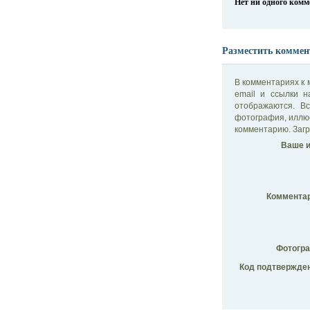
Нет ни одного ком
Разместить коммен
В комментариях к 
email и ссылки 
отображаются. В
фотография, иллю
комментарию. Загр
Ваше и
Комментар
Фотогр
Код подтвержден