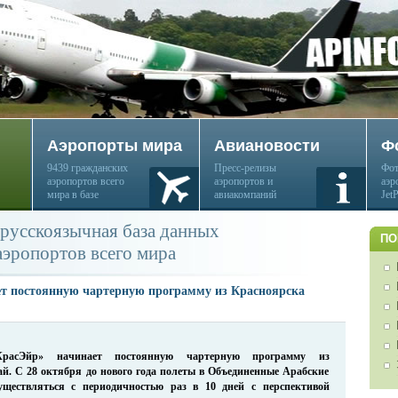
Аэропорты мира
Авиановости
Ф
9439 гражданских
Пресс-релизы
Фот
аэропортов всего
аэропортов и
аэр
мира в базе
авиакомпаний
Jet
русскоязычная база данных
ПО
аэропортов всего мира
т постоянную чартерную программу из Красноярска
КрасЭйр» начинает постоянную чартерную программу из
й. С 28 октября до нового года полеты в Объединенные Арабские
уществляться с периодичностью раз в 10 дней с перспективой