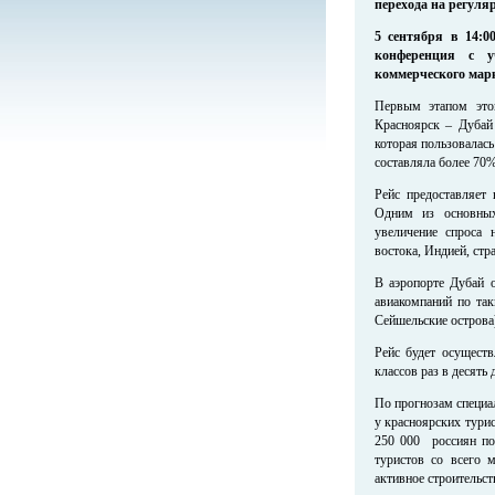
перехода на регуля
5 сентября в 14:0
конференция с у
коммерческого марк
Первым этапом этог
Красноярск – Дубай
которая пользовалас
составляла более 70%
Рейс предоставляет
Одним из основных
увеличение спроса 
востока, Индией, ст
В аэропорте Дубай 
авиакомпаний по та
Сейшельские острова
Рейс будет осущест
классов раз в десять 
По прогнозам специа
у красноярских тури
250 000 россиян по
туристов со всего 
активное строительст