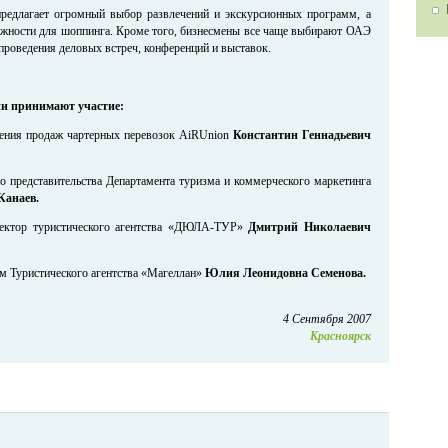
редлагает огромный выбор развлечений и экскурсионных программ, а
жности для шоппинга. Кроме того, бизнесмены все чаще выбирают ОАЭ
 проведения деловых встреч, конференций и выставок.
ии принимают участие:
ения продаж чартерных перевозок AiRUnion
Константин Геннадьевич
о представительства Департамента туризма и коммерческого маркетинга
Канаев.
ектор туристического агентства «ДЮЛА-ТУР»
Дмитрий Николаевич
м Туристического агентства «Магеллан»
Юлия Леонидовна Семенова.
4 Сентября 2007
Красноярск