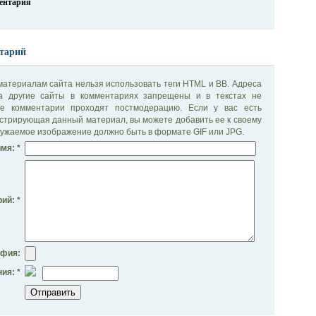
ментария
тарий
материалам сайта нельзя использовать теги HTML и BB. Адреса
на другие сайты в комментариях запрещены и в текстах не
се комментарии проходят постмодерацию. Если у вас есть
стрирующая данный материал, вы можете добавить ее к своему
ужаемое изображение должно быть в формате GIF или JPG.
мя: *
ий: *
афия:
ия: *