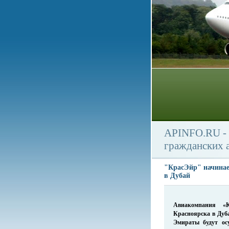
APINFO.RU - 
гражданских 
"КрасЭйр" начинае
в Дубай
Авиакомпания «
Красноярска в Дуба
Эмираты будут ос