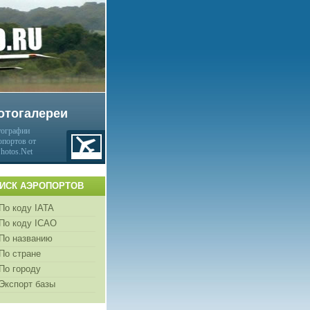
отогалереи
ографии
опортов от
Photos.Net
ИСК АЭРОПОРТОВ
По коду IATA
По коду ICAO
По названию
По стране
По городу
Экспорт базы