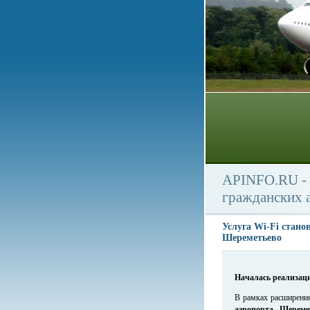
APINFO.RU - 
гражданских 
Услуга Wi-Fi стано
Шереметьево
Началась реализаци
В рамках расширения
аэропорта Шереме