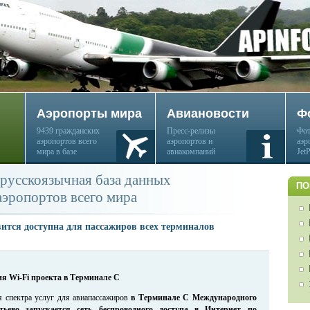
Аэропорты мира
Авиановости
Ф
9439 гражданских
Пресс-релизы
Фот
аэропортов всего
аэропортов и
аэр
мира в базе
авиакомпаний
Jet
русскоязычная база данных
ПО
аэропортов всего мира
вится доступна для пассажиров всех терминалов
я Wi-Fi проекта в Терминале С
 спектра услуг для авиапассажиров
в Терминале С Международного
тьево запускается сеть беспроводного доступа в Интернет по