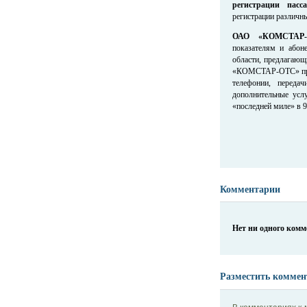
регистрации пасс
регистрации различн
ОАО «КОМСТАР-О
показателям и абон
области, предлагающ
«КОМСТАР-ОТС» пред
телефонии, переда
дополнительные усл
«последней миле» в 
Комментарии
Нет ни одного ком
Разместить коммен