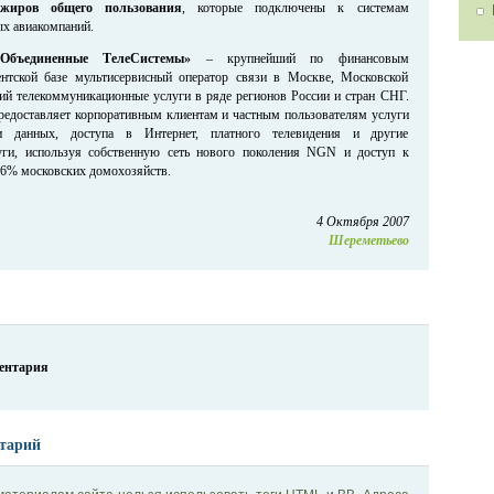
ажиров общего пользования
, которые подключены к системам
ых авиакомпаний.
бъединенные ТелеСистемы»
– крупнейший по финансовым
ентской базе мультисервисный оператор связи в Москве, Московской
ий телекоммуникационные услуги в ряде регионов России и стран СНГ.
оставляет корпоративным клиентам и частным пользователям услуги
чи данных, доступа в Интернет, платного телевидения и другие
уги, используя собственную сеть нового поколения NGN и доступ к
96% московских домохозяйств.
4 Октября 2007
Шереметьево
ментария
тарий