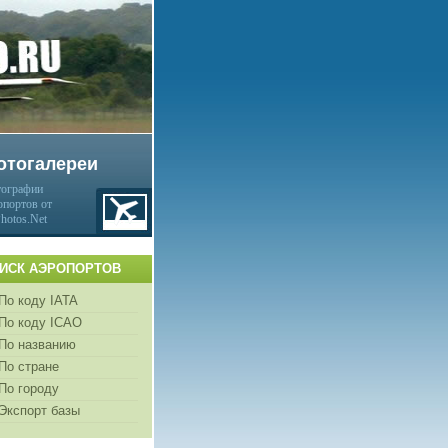
отогалереи
ографии
опортов от
Photos.Net
ИСК АЭРОПОРТОВ
По коду IATA
По коду ICAO
По названию
По стране
По городу
Экспорт базы