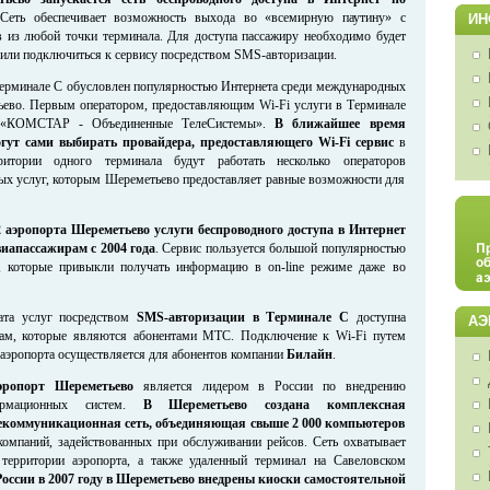
еть обеспечивает возможность выхода во «всемирную паутину» с
ИН
 из любой точки терминала. Для доступа пассажиру необходимо будет
 или подключиться к сервису посредством SMS-авторизации.
 Терминале С обусловлен популярностью Интернета среди международных
ьево. Первым оператором, предоставляющим Wi-Fi услуги в Терминале
я «КОМСТАР - Объединенные ТелеСистемы».
В ближайшее время
гут сами выбирать провайдера, предоставляющего Wi-Fi сервис
в
ритории одного терминала будут работать несколько операторов
х услуг, которым Шереметьево предоставляет равные возможности для
 аэропорта Шереметьево услуги беспроводного доступа в Интернет
иапассажирам с 2004 года
. Сервис пользуется большой популярностью
в, которые привыкли получать информацию в on-line режиме даже во
ата услуг посредством
SMS-авторизации в Терминале С
доступна
АЭ
рам, которые являются абонентами МТС. Подключение к Wi-Fi путем
аэропорта осуществляется для абонентов компании
Билайн
.
ропорт Шереметьево
является лидером в России по внедрению
ормационных систем.
В Шереметьево создана комплексная
екоммуникационная сеть, объединяющая свыше 2 000 компьютеров
компаний, задействованных при обслуживании рейсов. Сеть охватывает
 территории аэропорта, а также удаленный терминал на Савеловском
России в 2007 году в Шереметьево внедрены киоски самостоятельной