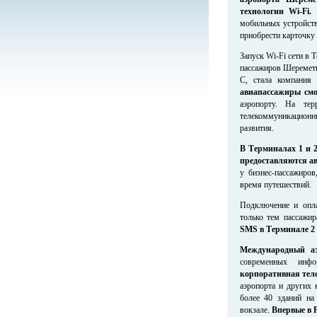
технологии Wi-Fi.
С
мобильных устройств
приобрести карточку
Запуск Wi-Fi сети в
пассажиров Шеремет
С, стала компани
авиапассажиры смо
аэропорту. На тер
телекоммуникационны
развития.
В Терминалах 1 и 2
предоставляются ав
у бизнес-пассажиро
время путешествий.
Подключение и опл
только тем пассажи
SMS в Терминале 2
Международный аэ
современных инф
корпоративная тел
аэропорта и других 
более 40 зданий на
вокзале.
Впервые в 