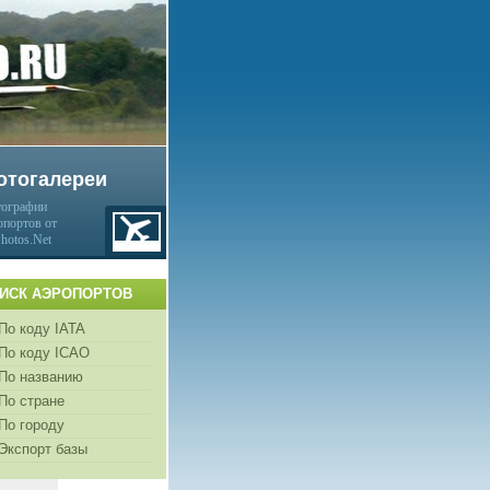
отогалереи
ографии
опортов от
Photos.Net
ИСК АЭРОПОРТОВ
По коду IATA
По коду ICAO
По названию
По стране
По городу
Экспорт базы