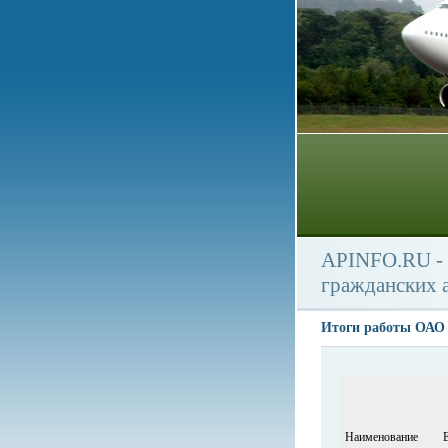
APINFO.RU - 
гражданских 
Итоги работы ОАО 
Наименование
Е