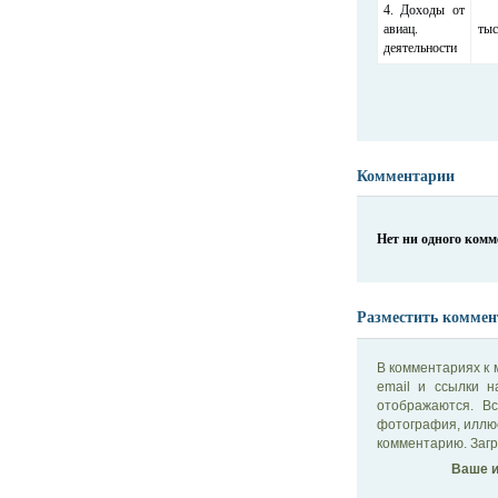
4. Доходы от
авиац.
тыс
деятельности
Комментарии
Нет ни одного ком
Разместить коммен
В комментариях к 
email и ссылки 
отображаются. В
фотография, иллю
комментарию. Загр
Ваше и