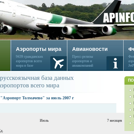
Аэропорты мира
Авиановости
Ф
9439 гражданских
Пресс-релизы
Фот
аэропортов всего
аэропортов и
аэр
мира в базе
авиакомпаний
Jet
русскоязычная база данных
ПО
аэропортов всего мира
"Аэропорт Толмачево" за июль 2007 г
Июль
7 месяцев
д.