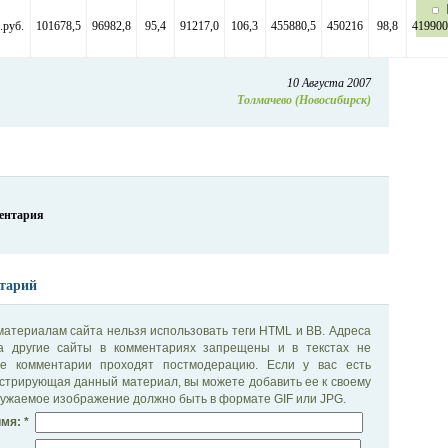
.руб.
101678,5
96982,8
95,4
91217,0
106,3
455880,5
450216
98,8
419900
10 Августа 2007
Толмачево (Новосибирск)
ментария
тарий
материалам сайта нельзя использовать теги HTML и BB. Адреса
на другие сайты в комментариях запрещены и в текстах не
се комментарии проходят постмодерацию. Если у вас есть
стрирующая данный материал, вы можете добавить ее к своему
ужаемое изображение должно быть в формате GIF или JPG.
мя: *