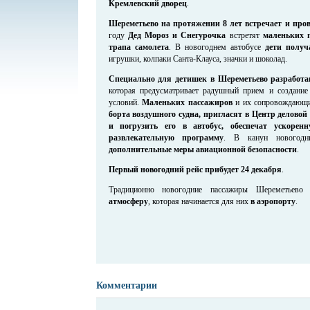
Кремлевский дворец
.
Шереметьево на протяжении 8 лет встречает и пров
году
Дед Мороз и Снегурочка
встретят
маленьких 
трапа самолета
. В новогоднем автобусе
дети получ
игрушки, колпаки Санта-Клауса, значки и шоколад.
Специально для детишек в Шереметьево разработа
которая предусматривает радушный прием и создани
условий.
Маленьких пассажиров
и их сопровождающи
борта воздушного судна, пригласят в Центр деловой
и погрузить его в автобус, обеспечат ускоре
развлекательную программу
. В канун новогодни
дополнительные меры авиационной безопасности
.
Первый новогодний рейс прибудет 24 декабря
.
Традиционно новогодние пассажиры Шереметьев
атмосферу
, которая начинается для них
в аэропорту
.
Комментарии