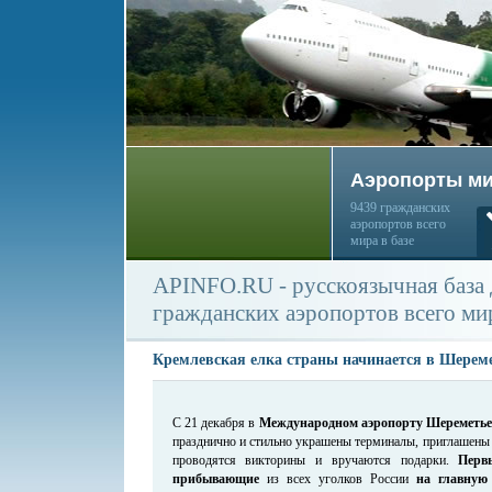
Аэропорты м
9439 гражданских
аэропортов всего
мира в базе
APINFO.RU - русскоязычная база
гражданских аэропортов всего ми
Кремлевская елка страны начинается в Шерем
С 21 декабря в
Международном аэропорту Шереметье
празднично и стильно украшены терминалы, приглашены 
проводятся викторины и вручаются подарки.
Перв
прибывающие
из всех уголков России
на главную