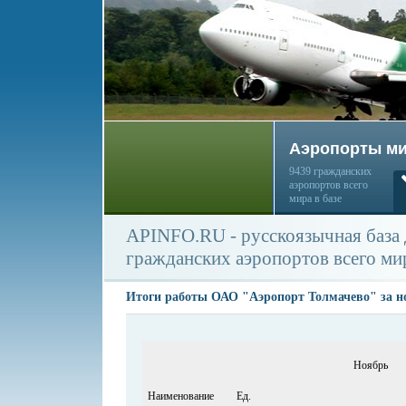
Аэропорты м
9439 гражданских
аэропортов всего
мира в базе
APINFO.RU - русскоязычная база
гражданских аэропортов всего ми
Итоги работы ОАО "Аэропорт Толмачево" за но
Ноябрь
Наименование
Ед.