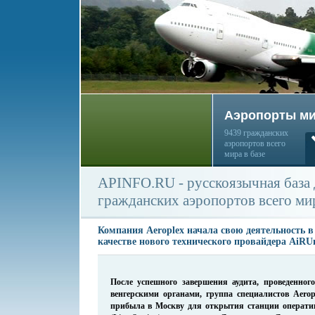
Аэропорты м
9439 гражданских
аэропортов всего
мира в базе
APINFO.RU - русскоязычная база
гражданских аэропортов всего ми
Компания Aeroplex начала свою деятельность в
качестве нового технического провайдера AiRU
После успешного завершения аудита, проведенног
венгерскими органами, группа специалистов
Aerop
прибыла в Москву для открытия станции оператив