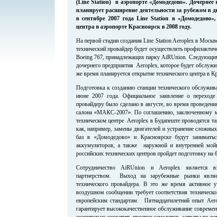
(Line Station) в аэропорте «Домодедово». Дочерне
планирует расширение деятельности за рубежом в д
в сентябре 2007 года Line Station в «Домодедово»
центра в аэропорте Красноярск в 2008 году.
На первой стадии создания Line Station Aeroplex в Москв
технический провайдер будет осуществлять профилактич
Boeing 767, принадлежащих парку AiRUnion. Следующим 
дочернего предприятия Aeroplex, которое будет обслужив
же время планируется открытие технического центра в К
Подготовка к созданию станции технического обслужив
июне 2007 года. Официальное заявление о переход
провайдеру было сделано в августе, во время проведен
салона «МАКС-2007». По соглашению, заключенному м
техническом центре Aeroplex в Будапеште проводятся т
как, например, замены двигателей и устранение сложны
баз в «Домодедово» и Красноярске будут заниматься
аккумуляторов, а также наружной и внутренней мойк
российских технических центров пройдет подготовку на б
Сотрудничество AiRUnion и Aeroplex является 
партнерством. Выход на зарубежные рынки являет
технического провайдера. В это же время активное 
воздушном сообщении требует соответствия техническ
европейским стандартам. Пятнадцатилетний опыт Aero
гарантирует высококачественное обслуживание совреме
значительно сократить простои самолетов, затраты по 