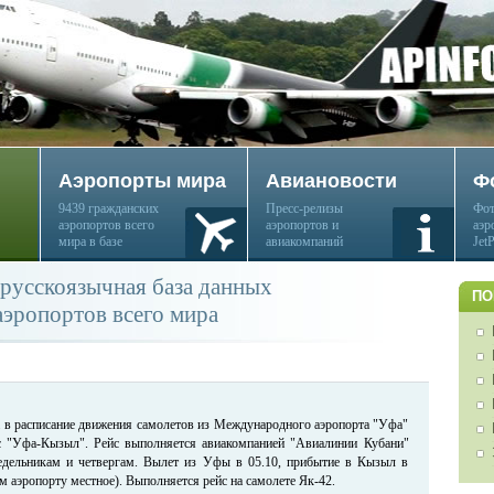
Аэропорты мира
Авиановости
Ф
9439 гражданских
Пресс-релизы
Фот
аэропортов всего
аэропортов и
аэр
мира в базе
авиакомпаний
Jet
русскоязычная база данных
ПО
аэропортов всего мира
а в расписание движения самолетов из Международного аэропорта "Уфа"
с "Уфа-Кызыл". Рейс выполняется авиакомпанией "Авиалинии Кубани"
недельникам и четвергам. Вылет из Уфы в 05.10, прибытие в Кызыл в
м аэропорту местное). Выполняется рейс на самолете Як-42.