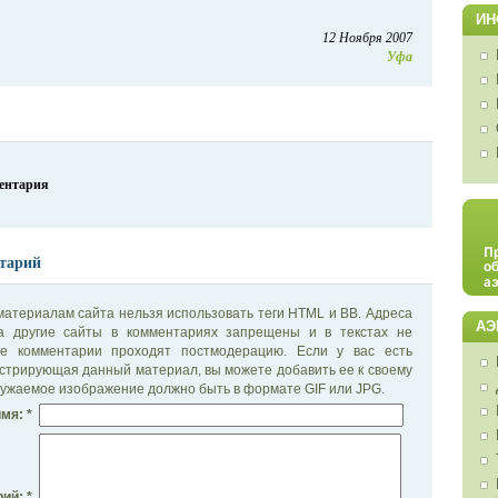
ИН
12 Ноября 2007
Уфа
ментария
тарий
материалам сайта нельзя использовать теги HTML и BB. Адреса
АЭ
на другие сайты в комментариях запрещены и в текстах не
се комментарии проходят постмодерацию. Если у вас есть
стрирующая данный материал, вы можете добавить ее к своему
ужаемое изображение должно быть в формате GIF или JPG.
мя: *
ий: *