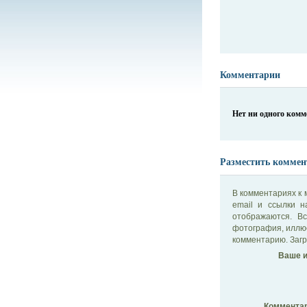
Комментарии
Нет ни одного ком
Разместить коммен
В комментариях к 
email и ссылки 
отображаются. В
фотография, иллю
комментарию. Загр
Ваше и
Комментар