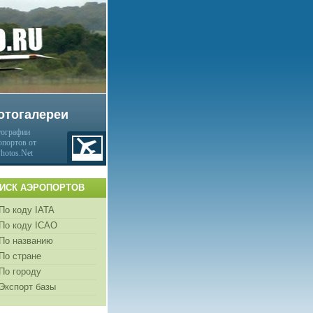
отогалереи
ографии
опортов от
Photos.Net
ИСК АЭРОПОРТОВ
По коду IATA
По коду ICAO
По названию
По стране
По городу
Экспорт базы