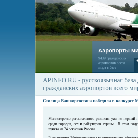
Аэропорты м
9439 гражданских
аэропортов всего
мира в базе
APINFO.RU - русскоязычная база
гражданских аэропортов всего ми
Cтолица Башкортостана победила в конкурсе 
Министерство регионального развития уже не первый г
среди городов, сел и райцентров страны . В этом год
пункта из 74 регионов России.
В номинации "Инфраструктура муниципального образова