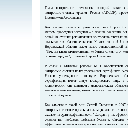
Глава контрольного ведомства, который также яв
контрольно-счетных органов России (АКСОР), прове
Президиума Ассоциации.
Как пояснил в своем вступительном слове Сергей Степ
местом проведения заседания - в течение последних ле
одной из лучших региональных контрольно-счетных п
оказывают и областные власти. Кстати, во всей Росси
Воронежской области имеет право законодательной ин
"Там, где глава администрации не боится открытого, нез
полный порядок", - отметил Сергей Степашин.
В связи с отличной работой КСП Воронежской обл
контрольно-счетных палат удостоилась сертификата Асс
России, учрежденного накануне. Воронежская обл
сертификации: имеет статус юридического лица; в 
юридическим или финансово-экономическим образова
компьютерной техникой, имеет свой сайт; деятельность
строкой в бюджете.
Как отметил в своей речи Сергей Степашин, в 2007 
контрольно-счетные органы должны делать не столько
сколько на аудит эффективности. "Сегодня у нас эффект
сегодня нет проблемы дефицита бюджета. Сегодня у
эффективно используются средства, заложенные в бюджет