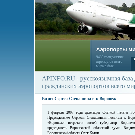
Аэропорты м
9439 гражданских
аэропортов всего
мира в базе
APINFO.RU - русскоязычная база
гражданских аэропортов всего ми
Визит Сергея Степашина в г. Воронеж
1 февраля 2007 года делегация Счетной палаты Ро
Председателем Сергеем Степашиным посетила г. Во
«Воронеж» встречали гостей губернатор Воронеж
председатель Воронежской областной думы Влад
Воронежской области Олег Хотин.