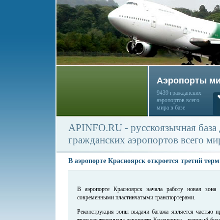
Аэропорты м
9439 гражданских
аэропортов всего
мира в базе
APINFO.RU - русскоязычная база
гражданских аэропортов всего ми
В аэропорте Красноярск откроется третий тер
В аэропорте Красноярск начала работу новая зона
современными пластинчатыми транспортерами.
Реконструкция зоны выдачи багажа является частью п
третьего терминала аэропорта Красноярск, который буд