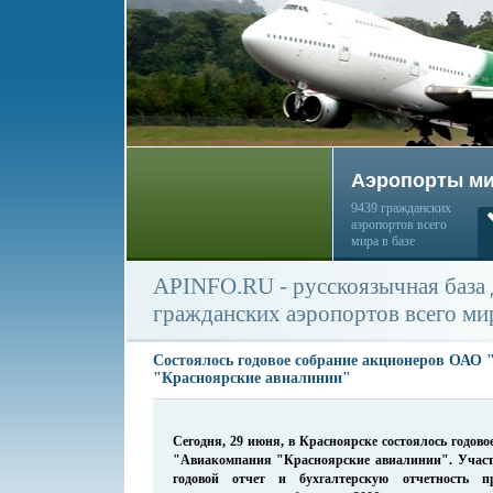
Аэропорты м
9439 гражданских
аэропортов всего
мира в базе
APINFO.RU - русскоязычная база
гражданских аэропортов всего ми
Cостоялось годовое собрание акционеров ОАО
"Красноярские авиалинии"
Сегодня, 29 июня, в Красноярске состоялось годов
"Авиакомпания "Красноярские авиалинии". Участ
годовой отчет и бухгалтерскую отчетность п