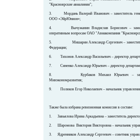
"Красноярские авиалинии";
3. Мордань Валерий Иванович – заместитель генера
ООО «ЭйрЮнион»;
4. Вычужанин Владислав Борисович – заместит
оперативным вопросам ОАО "Авиакомпания "Красноярск
5. Мишарин Александр Сергеевич – заместитель 
Федерации;
6. Тихонов Александр Васильевич – директор департа
7. Синенко Александр Юрьевич – директор департаме
8. Курбаков Михаил Юрьевич – заместите
Минэкономразвития;
9. Поляков Егор Николаевич – начальник управления
Также была избрана ревизионная комиссия в составе:
1. Завьялова Ирина Аркадьевна – заместитель директор
2. Шаромова Виктория Викторовна – начальник управ
3. Ядренников Александр Сергеевич – советник управ