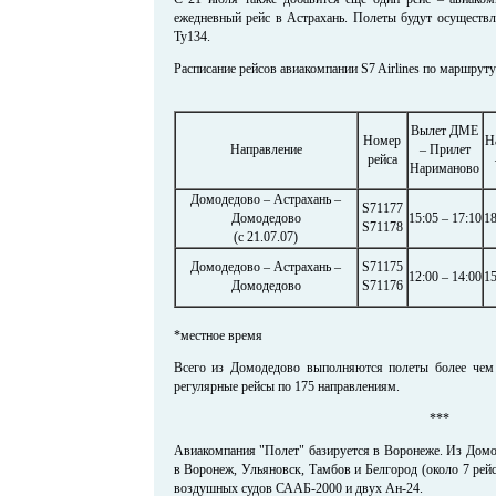
ежедневный рейс в Астрахань. Полеты будут осуществля
Ту134.
Расписание рейсов авиакомпании S7 Airlines по маршрут
Вылет ДМЕ
Номер
Н
Направление
– Прилет
рейса
Нариманово
Домодедово – Астрахань –
S71177
Домодедово
15:05 – 17:10
18
S71178
(c 21.07.07)
Домодедово – Астрахань –
S71175
12:00 – 14:00
15
Домодедово
S71176
*местное время
Всего из Домодедово выполняются полеты более чем 
регулярные рейсы по 175 направлениям.
***
Авиакомпания "Полет" базируется в Воронеже. Из Домо
в Воронеж, Ульяновск, Тамбов и Белгород (около 7 рейсо
воздушных судов СААБ-2000 и двух Ан-24.