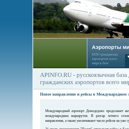
Аэропорты м
9439 гражданских
аэропортов всего
мира в базе
APINFO.RU - русскоязычная база
гражданских аэропортов всего ми
Новое направление и рейсы в Международном 
Международный аэропорт Домодедово продолжает акт
международных маршрутов. В разгар летнего сезо
направления, а также увеличивают число рейсов на уже
21 июля авиакомпания "Полет" открывает рейсы в Баде