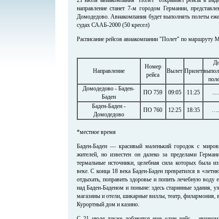
направление станет 7-м городом Германии, представл
Домодедово. Авиакомпания будет выполнять полеты еже
судах СААБ-2000 (50 кресел)
Расписание рейсов авиакомпании "Полет" по маршруту М
Д
Номер
Направление
Вылет
Прилет
выпол
рейса
пол
Домодедово - Баден-
ПО 759
09:05
11:25
....
Баден
Баден-Баден -
ПО 760
12:25
18:35
….
Домодедово
*местное время
Баден-Баден — красивый маленький городок с миро
жителей, но известен он далеко за пределами Герма
термальные источники, целебная сила которых была из
веке. С конца 18 века Баден-Баден превратился в «лет
отдыхать, поправить здоровье и попить лечебную воду 
над Баден-Баденом и поныне: здесь старинные здания, 
магазины и отели, шикарные виллы, театр, филармония, 
Курортный дом и казино.
С 21 июля также добавится еще один рейс – авиакомп