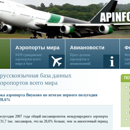
Аэропорты мира
Авиановости
Ф
9439 гражданских
Пресс-релизы
Фот
аэропортов всего
аэропортов и
аэр
мира в базе
авиакомпаний
Jet
русскоязычная база данных
ПО
аэропортов всего мира
ка аэропорта Внуково по итогам первого полугодия
 28,6%
полугодия 2007 года общий пассажиропоток международного аэропорта
31,7 тыс. пассажиров, что на 28,6% больше, чем за аналогичный период