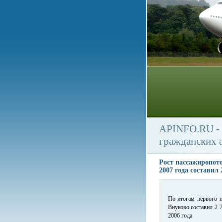
APINFO.RU - 
гражданских 
Рост пассажиропото
2007 года составил
По итогам первого 
Внуково составил 2 7
2006 года.