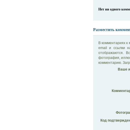
Нет ни одного ком
Разместить коммен
В комментариях к 
email и ссылки 
отображаются. В
фотография, иллю
комментарию. Загр
Ваше и
Комментар
Фотогр
Код подтвержден