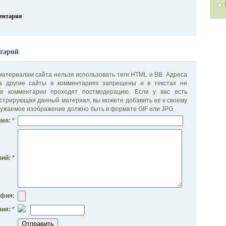
ментария
тарий
материалам сайта нельзя использовать теги HTML и BB. Адреса
на другие сайты в комментариях запрещены и в текстах не
се комментарии проходят постмодерацию. Если у вас есть
стрирующая данный материал, вы можете добавить ее к своему
ужаемое изображение должно быть в формате GIF или JPG.
мя: *
ий: *
афия:
ия: *