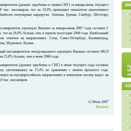
жиропоток (дальнее зарубежье и страны СНГ) за январь-июнь текущего
ИН
,0 тыс. пассажиров, что на 33,0% превышает показатели аналогичного
Наиболее популярные маршруты: Анталья, Ереван, Гамбург, Штутгарт,
.
ссажиропоток аэропорта Внуково за январь-июнь 2007 года составил 1
в, что на 26,0% больше, чем в первом полугодии 2006 года. Наибольший
ров отмечен на направлениях: Сочи, Санкт-Петербург, Калининград,
ень, Мурманск, Казань.
щий пассажиропоток международного аэропорта Внуково составил 682,9
 на 25,8% больше, чем в июне 2006 года.
жиропоток (дальнее зарубежье и СНГ) в июне текущего года составил
ров, увеличившись на 15,4% по сравнению с июнем прошлого года.
порта на внутрироссийских направлениях в минувшем месяце вырос на
,0 тыс. пассажиров.
АЭ
12 Июля 2007
Внуково