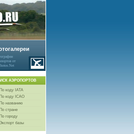
отогалереи
ографии
опортов от
Photos.Net
ИСК АЭРОПОРТОВ
По коду IATA
По коду ICAO
По названию
По стране
По городу
Экспорт базы