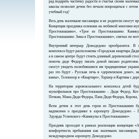
рад подарить частичку радости и счастья своим малень
школы позволит детям без печали попрощаться с летом 
учебный год!
Весь день маленькие пассажиры и их родители смогут п
Концепция праздника основана на любимой многими мул
Простоквашино», «Трое из Простоквашино: Каник
Простоквашино: Зима в Простоквашино», снятых по моти
Внутренний интерьер Домодедово преобразится. В ц
комплекса будут расположены «Городская квартира Дяд
а в самом центре будут стоять длинный деревенский сто
помочь дяде Федору писать домой письмо родителям.
смогут увидеть полюбившиеся им традиционные украше
раз это будут - Русская печь в «деревенском доме», 
вамы», Телевизор в «Квартире», Торшер и Картина с дер
На территории аэровокзального комплекса детей бу
мультфильмов про Простоквашино – Дядя Федор, Кот
Печкин, Мама Дяди Федора, Папа Дяди Федора, Корова, 
Всем детям в этот день герои из Простоквашино б
надписями о празднике в аэропорту Домодедово – 
Эдуарда Успенского «Каникулы в Простоквашино».
Праздник проходит в рамках реализации концепции «А
комфортность пребывания как маленьких пассажиров,
международном аэропорту Домодедово.