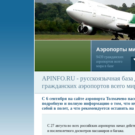
Аэропорты м
9439 гражданских
аэропортов всего
мира в базе
APINFO.RU - русскоязычная база
гражданских аэропортов всего ми
С 6 сентября на сайте аэропорта Толмачево па
подробную и полную информацию о том, что им
собой в полет, а что рекомендуется оставить на
С 27 августа во всех российских аэропортах начал дейс
и послеполетного досмотров пассажиров и багажа.