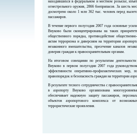
находившихся в федеральном и местном розыске, изъят
огнестрельного оружия, 2866 боеприпасов. За шесть м
досмотрено около 1 млн 362 тыс. человек перед вылет
пассажиров.
В течение первого полугодия 2007 года основные усил
Внуково были сконцентрированы на таких приоритетн
общественного порядка, противодействие общественн
актам терроризма и диверсиям на территории аэропорт
незаконного вмешательства, пресечение каналов неза
доверия граждан к правоохранительным органам.
На итоговом совещании по результатам деятельност
Внуково в первом полугодии 2007 года руководство
эффективности оперативно-профилактических мер, 
правопорядок и безопасность граждан на территории аэр
В результате тесного сотрудничества с правоохранител
в аэропорту Внуково организована многоуровнева
обеспечивает надежную защиту пассажиров, персонал
объектов аэропортового комплекса от возможн
террористические проявления.