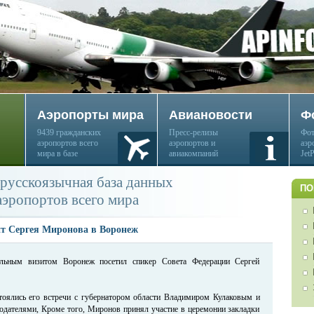
Аэропорты мира
Авиановости
Ф
9439 гражданских
Пресс-релизы
Фот
аэропортов всего
аэропортов и
аэр
мира в базе
авиакомпаний
Jet
русскоязычная база данных
ПО
аэропортов всего мира
т Сергея Миронова в Воронеж
альным визитом Воронеж посетил спикер Совета Федерации Сергей
тоялись его встречи с губернатором области Владимиром Кулаковым и
одателями, Кроме того, Миронов принял участие в церемонии закладки