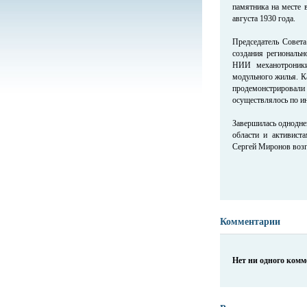
памятника на месте 
августа 1930 года.
Председатель Совета
создания региональн
НИИ механотроники
модульного жилья. К
продемонстрировали
осуществлялось по ин
Завершилась однодне
области и активист
Сергей Миронов возг
Комментарии
Нет ни одного ком