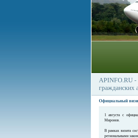
APINFO.RU - 
гражданских 
Официальный визи
1 августа с офици
Миронов.
В рамках визита сос
региональными закон