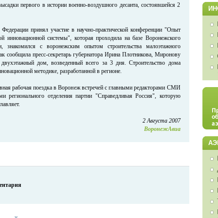
высадки первого в истории военно-воздушного десанта, состоявшейся 2
ИН
 Федерации принял участие в научно-практической конференции "Опыт
ой инновационной системы", которая проходила на базе Воронежского
, знакомился с воронежским опытом строительства малоэтажного
ак сообщила пресс-секретарь губернатора Ирина Плотникова, Миронову
 двухэтажный дом, возведенный всего за 3 дня. Строительство дома
новационной методике, разработанной в регионе.
вная рабочая поездка в Воронеж встречей с главными редакторами СМИ
ами регионального отделения партии "Справедливая Россия", которую
лавляет.
2 Августа 2007
ВоронежАвиа
АЭ
ментария