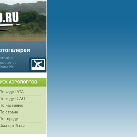
отогалереи
ографии
опортов от
Photos.Net
ИСК АЭРОПОРТОВ
По коду IATA
По коду ICAO
По названию
По стране
По городу
Экспорт базы