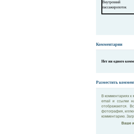
Внутренний
пассажиропоток
Комментарии
Нет ни одного ком
Разместить коммен
В комментариях к 
email и ссылки 
отображаются. В
фотография, иллю
комментарию. Загр
Ваше и