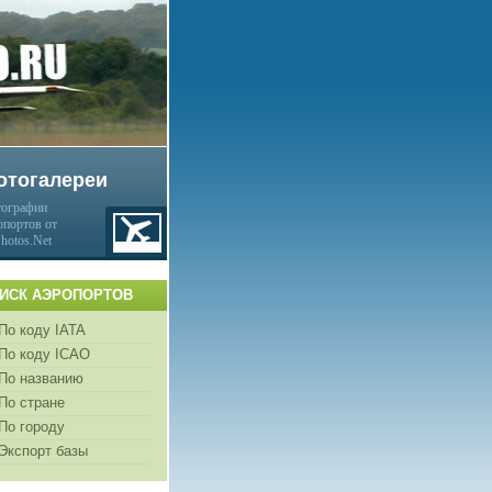
отогалереи
ографии
опортов от
Photos.Net
ИСК АЭРОПОРТОВ
По коду IATA
По коду ICAO
По названию
По стране
По городу
Экспорт базы