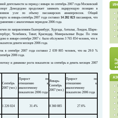
ной деятельности за период с января по сентябрь 2007 года Московский
ИН
ропорт Домодедово продолжает занимать лидирующую позицию в
ионном узле по объему пассажирских авиаперевозок. Общий
орта за январь-сентябрь 2007 года составил
14
282
823
пассажиров, что
сравнению с аналогичным периодом 2006 года.
ечен по направлениям Екатеринбург, Хургада, Анталья, Лондон, Шарм-
тербург, Челябинск, Тиват, Краснодар, Минеральлные Воды. По этим
во в январе-сентябре 2007 г. было обслужено 3 765 854 человек, что в
оказатели девяти месяцев 2006 года.
ок в сентябре 2007 года составил 2 039 805
человек, что на 29.0
%
ентября 2006 года.
потоку и динамике роста показателя за сентябрь и девять месяцев 2007
АЭ
Прирост по
Прирост по
Январь-
Сентябрь
отношению к
отношению к
Сентябрь
2007 (чел.)
аналогичному
аналогичному
2007 (чел.)
показателю 2006 года
показателю 2006 года
1 226 024
31.4%
8 360 885
27.6%