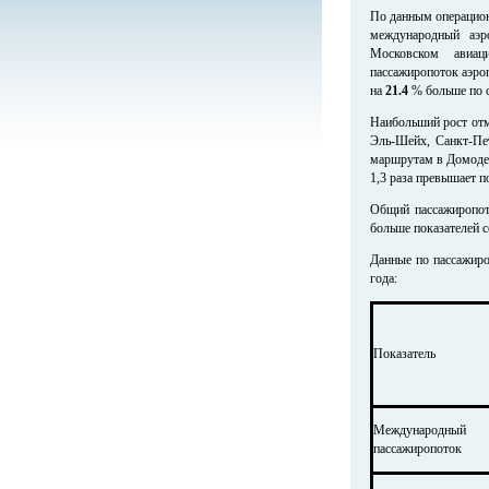
По данным операцион
международный аэ
Московском авиац
пассажиропоток аэроп
на
21.4
% больше по 
Наибольший рост отм
Эль-Шейх, Санкт-Пе
маршрутам в Домодедо
1,3 раза превышает п
Общий пассажиропот
больше показателей с
Данные по пассажиро
года:
Показатель
Международный
пассажиропоток