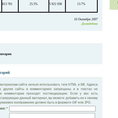
813 781
25.5%
5 921 938
13.7%
16 Октября 2007
Домодедово
ментария
тарий
материалам сайта нельзя использовать теги HTML и BB. Адреса
на другие сайты в комментариях запрещены и в текстах не
се комментарии проходят постмодерацию. Если у вас есть
стрирующая данный материал, вы можете добавить ее к своему
ужаемое изображение должно быть в формате GIF или JPG.
мя: *