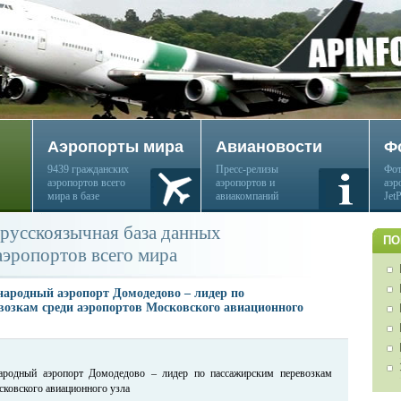
Аэропорты мира
Авиановости
Ф
9439 гражданских
Пресс-релизы
Фот
аэропортов всего
аэропортов и
аэр
мира в базе
авиакомпаний
Jet
русскоязычная база данных
ПО
аэропортов всего мира
ародный аэропорт Домодедово – лидер по
возкам среди аэропортов Московского авиационного
родный аэропорт Домодедово – лидер по пассажирским перевозкам
сковского авиационного узла