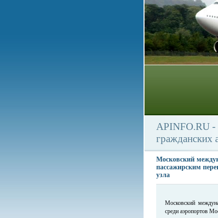
APINFO.RU - 
гражданских 
Московский междун
пассажирским пере
узла
Московский междуна
среди аэропортов Мо