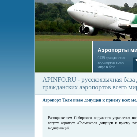
Аэропорты м
9439 гражданских
аэропортов всего
мира в базе
APINFO.RU - русскоязычная база
гражданских аэропортов всего ми
Аэропорт Толмачево допущен к приему всех м
Распоряжением Сибирского окружного управления во
августа аэропорт «Толмачево» допущен к приему во
модификаций.