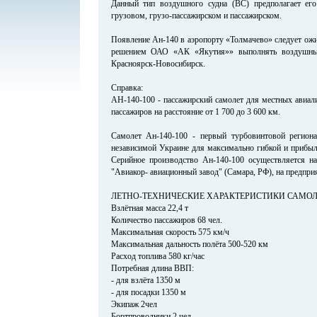
Данный тип воздушного судна (ВС) предполагает его
грузовом, грузо-пассажирском и пассажирском.
Появление Ан-140 в аэропорту «Толмачево» следует ожида
решением ОАО «АК «Якутия»» выполнять воздушные
Красноярск-Новосибирск.
Справка:
АН-140-100 - пассажирский самолет для местных авиали
пассажиров на расстояние от 1 700 до 3 600 км.
Самолет Ан-140-100 - первый турбовинтовой региона
независимой Украине для максимально гибкой и прибыл
Серийное производство Ан-140-100 осуществляется 
"Авиакор- авиационный завод" (Самара, РФ), на предпр
ЛЕТНО-ТЕХНИЧЕСКИЕ ХАРАКТЕРИСТИКИ САМОЛЕТ
Взлётная масса 22,4 т
Количество пассажиров 68 чел.
Максимальная скорость 575 км/ч
Максимальная дальность полёта 500-520 км
Расход топлива 580 кг/час
Потребная длина ВВП:
- для взлёта 1350 м
- для посадки 1350 м
Экипаж 2чел
Бортпроводники 2 чел