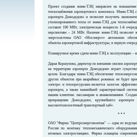
Проект создания мини-ТЭЦ направлен на повышение 
теплоснабжения аэропортового комплекса. Мини-ТЭЦ с
аэропорта Домодедово и позволит получить экономиче
утилизированного тепла от мини-ТЭЦ для теплоснабж
составит 100 МВт, электрическая мощность 1-й очеред
перспективе – 24 МВт. Наличие мини-ТЭЦ позволит в
энергосистемы ОАО «Мосэнерго» автономно обеспе
объекты аэропортовой инфраструктуры, в первую очеред
Планируемое время сдачи мини-ТЭЦ в эксплуатацию – но
Дарья Коршунова, директор по внешним связям аэропор
на территории аэропорта Домодедово играет существ
целом. Благодаря мини-ТЭЦ обеспечение теплоэнергоэн
других объектов при аварийных режимах не будет прек
электро- и теплоресурсами является залогом эффектив
аэропорта, а также важнейшей характеристикой систем
нашим клиентам: пассажирам и авиакомпаниям. Созда
превращении Домодедово, крупнейшего аэропорт
высокотехнологичный транспортный хаб».
* * *
ОАО "Фирма "Центроэнергомонтаж" — одна из ведущих
России по монтажу тепломеханического оборудован
атомных электростанциях. Фирма оснащена современн