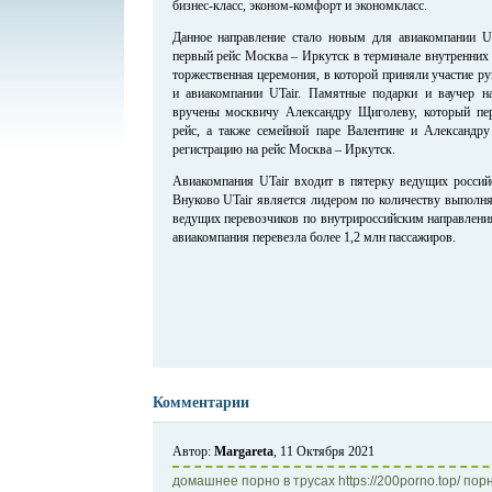
бизнес-класс, эконом-комфорт и экономкласс.
Данное направление стало новым для авиакомпании UT
первый рейс Москва – Иркутск в терминале внутренних 
торжественная церемония, в которой приняли участие р
и авиакомпании UTair. Памятные подарки и ваучер н
вручены москвичу Александру Щиголеву, который пе
рейс, а также семейной паре Валентине и Александр
регистрацию на рейс Москва – Иркутск.
Авиакомпания UTair входит в пятерку ведущих российс
Внуково UTair является лидером по количеству выполн
ведущих перевозчиков по внутрироссийским направлени
авиакомпания перевезла более 1,2 млн пассажиров.
Комментарии
Автор:
Margareta
, 11 Октября 2021
домашнее порно в трусах https://200porno.top/ по