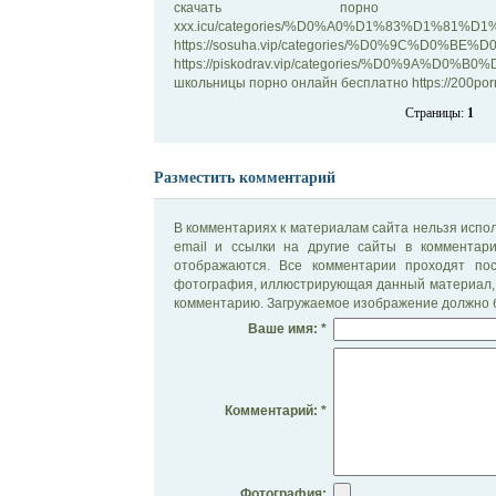
скачать порно яйца
xxx.icu/categories/%D0%A0%D1%83%D1%81%
https://sosuha.vip/categories/%D0%9C%D0
https://piskodrav.vip/categories/%D0%9A%
школьницы порно онлайн бесплатно https://200porn
Страницы:
1
Разместить комментарий
В комментариях к материалам сайта нельзя испол
email и ссылки на другие сайты в комментар
отображаются. Все комментарии проходят по
фотография, иллюстрирующая данный материал, 
комментарию. Загружаемое изображение должно б
Ваше имя: *
Комментарий: *
Фотография: