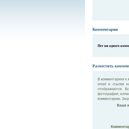
Комментарии
Нет ни одного ком
Разместить коммен
В комментариях к 
email и ссылки 
отображаются. В
фотография, иллю
комментарию. Загр
Ваше и
Комментар