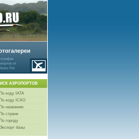
отогалереи
ографии
опортов от
Photos.Net
ИСК АЭРОПОРТОВ
По коду IATA
По коду ICAO
По названию
По стране
По городу
Экспорт базы