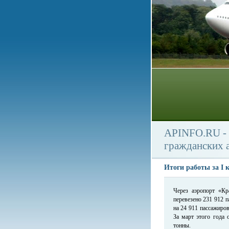
APINFO.RU - 
гражданских 
Итоги работы за I 
Через аэропорт «Кр
перевезено 231 912 
на 24 911 пассажиро
За март этого года 
тонны.