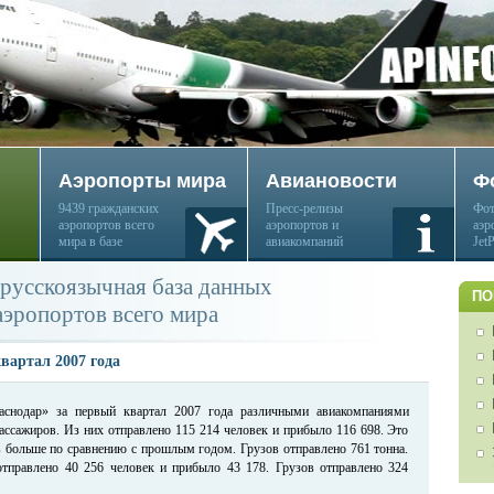
Аэропорты мира
Авиановости
Ф
9439 гражданских
Пресс-релизы
Фот
аэропортов всего
аэропортов и
аэр
мира в базе
авиакомпаний
Jet
русскоязычная база данных
ПО
аэропортов всего мира
квартал 2007 года
аснодар» за первый квартал 2007 года различными авиакомпаниями
пассажиров. Из них отправлено 115 214 человек и прибыло 116 698. Это
в больше по сравнению с прошлым годом. Грузов отправлено 761 тонна.
отправлено 40 256 человек и прибыло 43 178. Грузов отправлено 324