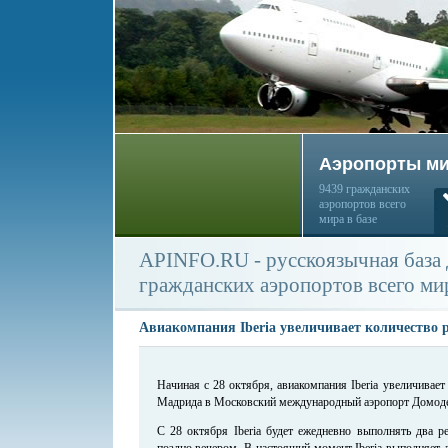
Аэропорты м
9439 гражданских
аэропортов всего
мира в базе
APINFO.RU - русскоязычная база
гражданских аэропортов всего ми
Авиакомпания Iberia увеличивает количество 
Начиная с 28 октября, авиакомпания Iberia увеличивае
Мадрида в Московский международный аэропорт Домод
С 28 октября Iberia будет ежедневно выполнять два р
поздно вечером. В настоящий момент Iberia выполняет д