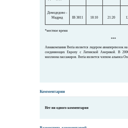
Домодедово -
Мадрид
IB 3811
18:10
21:20
1
*местное время
***
Авиакомпания Iberia является лидером авиаперевозок н
соединяющих Европу с Латинской Америкой. В 2006
миллиона пассажиров. Iberia является членом альянса On
Комментарии
Нет ни одного комментария
Разместить комментарий