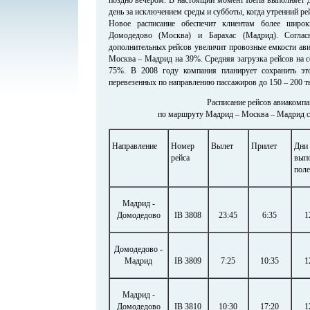
день за исключением среды и субботы, когда утренний ре
Новое расписание обеспечит клиентам более широк
Домодедово (Москва) и Барахас (Мадрид). Соглас
дополнительных рейсов увеличит провозные емкости ав
Москва – Мадрид на 39%. Средняя загрузка рейсов на с
75%. В 2008 году компания планирует сохранить это
перевезенных по направлению пассажиров до 150 – 200 т
Расписание рейсов авиакомпан
по маршруту Мадрид – Москва – Мадрид с 
Направление
Номер
Вылет
Прилет
Дни
рейса
вып
поле
Мадрид -
Домодедово
IB 3808
23:45
6:35
1
Домодедово -
Мадрид
IB 3809
7:25
10:35
1
Мадрид -
Домодедово
IB 3810
10:30
17:20
1