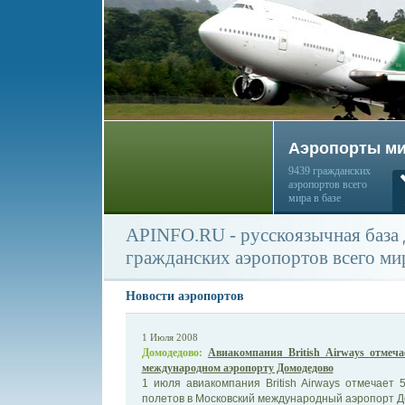
Аэропорты м
9439 гражданских
аэропортов всего
мира в базе
APINFO.RU - русскоязычная база
гражданских аэропортов всего ми
Новости аэропортов
1 Июля 2008
Домодедово:
Авиакомпания British Airways отмеч
международном аэропорту Домодедово
1 июля авиакомпания British Airways отмечает
полетов в Московский международный аэропорт 