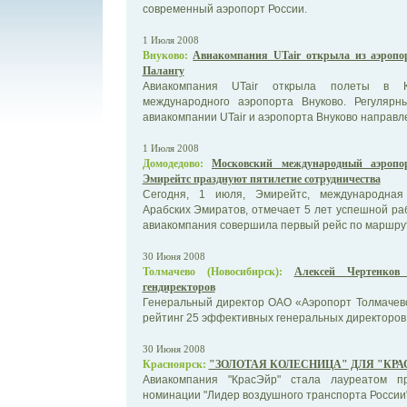
современный аэропорт России.
1 Июля 2008
Внуково:
Авиакомпания UTair открыла из аэропо
Палангу
Авиакомпания UTair открыла полеты в Кл
международного аэропорта Внуково. Регуляр
авиакомпании UTair и аэропорта Внуково направле
1 Июля 2008
Домодедово:
Московский международный аэропо
Эмирейтс празднуют пятилетие сотрудничества
Сегодня, 1 июля, Эмирейтс, международная
Арабских Эмиратов, отмечает 5 лет успешной раб
авиакомпания совершила первый рейс по маршрут
30 Июня 2008
Толмачево (Новосибирск):
Алексей Чертенков
гендиректоров
Генеральный директор ОАО «Аэропорт Толмачево
рейтинг 25 эффективных генеральных директоров 
30 Июня 2008
Красноярск:
"ЗОЛОТАЯ КОЛЕСНИЦА" ДЛЯ "КРА
Авиакомпания "КрасЭйр" стала лауреатом п
номинации "Лидер воздушного транспорта России"