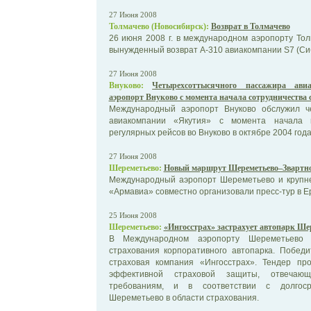
27 Июня 2008
Толмачево (Новосибирск):
Возврат в Толмачево
26 июня 2008 г. в международном аэропорту То
вынужденный возврат А-310 авиакомпании S7 (Си
27 Июня 2008
Внуково:
Четырехсоттысячного пассажира ав
аэропорт Внуково с момента начала сотрудничества 
Международный аэропорт Внуково обслужил ч
авиакомпании «Якутия» с момента начала в
регулярных рейсов во Внуково в октябре 2004 года
27 Июня 2008
Шереметьево:
Новый маршрут Шереметьево–Звартно
Международный аэропорт Шереметьево и крупн
«Армавиа» совместно организовали пресс-тур в Е
25 Июня 2008
Шереметьево:
«Ингосстрах» застрахует автопарк Ше
В Международном аэропорту Шереметьево 
страхования корпоративного автопарка. Побед
страховая компания «Ингосстрах». Тендер пр
эффективной страховой защиты, отвечаю
требованиям, и в соответствии с долгоср
Шереметьево в области страхования.