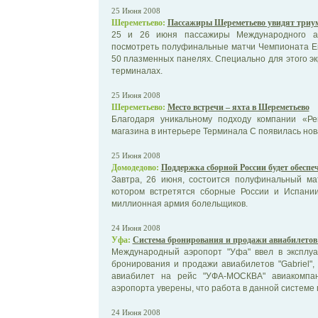
25 Июня 2008
Шереметьево:
Пассажиры Шереметьево увидят триум
25 и 26 июня пассажиры Международного аэ
посмотреть полуфинальные матчи Чемпионата Е
50 плазменных панелях. Специально для этого эк
терминалах.
25 Июня 2008
Шереметьево:
Место встречи – яхта в Шереметьево
Благодаря уникальному подходу компании «Ре
магазина в интерьере Терминала С появилась но
25 Июня 2008
Домодедово:
Поддержка сборной России будет обеспе
Завтра, 26 июня, состоится полуфинальный ма
котором встретятся сборные России и Испани
миллионная армия болельщиков.
24 Июня 2008
Уфа:
Система бронирования и продажи авиабилетов 
Международный аэропорт "Уфа" ввел в эксплу
бронирования и продажи авиабилетов "Gabriel"
авиабилет на рейс "УФА-МОСКВА" авиакомпани
аэропорта уверены, что работа в данной системе п
24 Июня 2008