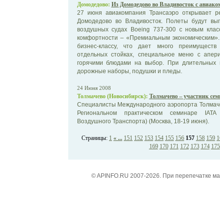
Домодедово:
Из Домодедово во Владивосток с авиако
27 июня авиакомпания Трансаэро открывает р
Домодедово во Владивосток. Полеты будут вы
воздушных судах Boeing 737-300 с новым кла
комфортности – «Премиальным экономическим».
бизнес-классу, что дает много преимуществ
отдельных стойках, специальное меню с апери
горячими блюдами на выбор. При длительных 
дорожные наборы, подушки и пледы.
24 Июня 2008
Толмачево (Новосибирск):
Толмачево – участник се
Специалисты Международного аэропорта Толмачё
Региональном практическом семинаре IATA
Воздушного Транспорта) (Москва, 18-19 июня).
Страницы:
1
« ...
151
152
153
154
155
156
157
158
159
1
169
170
171
172
173
174
175
© APINFO.RU 2007-2026. При перепечатке м