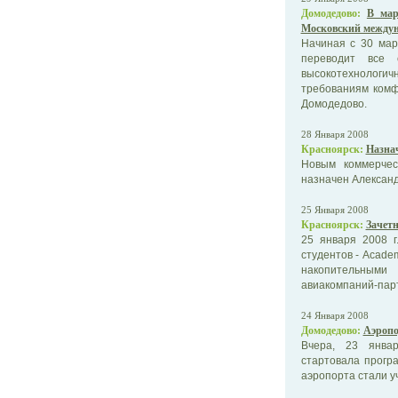
Домодедово:
В мар
Московский междун
Начиная с 30 мар
переводит все 
высокотехнологи
требованиям комф
Домодедово.
28 Января 2008
Красноярск:
Назна
Новым коммерчес
назначен Александ
25 Января 2008
Красноярск:
Зачет
25 января 2008 г
студентов - Acad
накопительными
авиакомпаний-пар
24 Января 2008
Домодедово:
Аэропо
Вчера, 23 янва
стартовала прогр
аэропорта стали у