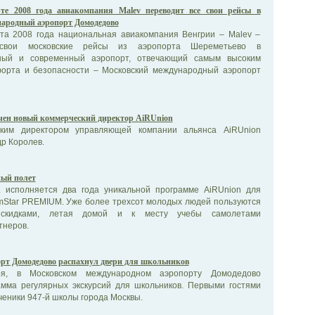
те 2008 года авиакомпания Malev переводит все свои рейсы в
ародный аэропорт Домодедово
та 2008 года национальная авиакомпания Венгрии – Malev –
свои московские рейсы из аэропорта Шереметьево в
чный и современный аэропорт, отвечающий самым высоким
орта и безопасности – Московский международный аэропорт
чен новый коммерческий директор AiRUnion
ким директором управляющей компании альянса AiRUnion
р Королев.
ный полет
. исполняется два года уникальной программе AiRUnion для
emStar PREMIUM. Уже более трехсот молодых людей пользуются
 скидками, летая домой и к месту учебы самолетами
тнеров.
рт Домодедово распахнул двери для школьников
ря, в Московском международном аэропорту Домодедово
амма регулярных экскурсий для школьников. Первыми гостями
ченики 947-й школы города Москвы.