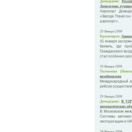
Домодедово:
Росси
Домодедово лучшим 
Аэропорт Домоде
«Звезда Travel.ru»
аэропорт».
29 Января 2008
Красноярск:
Авиац
31 января заслуже
Кремль, где про
Гражданского возд
стал особенно рез
29 Января 2008
Толмачево (Новоси
возобновлена
Международный а
рейсов осуществля
29 Января 2008
Домодедово:
В VIP
автоматических об
В Московском меж
Системы автомат
эксплуатацию в VIP
29 Января 2008