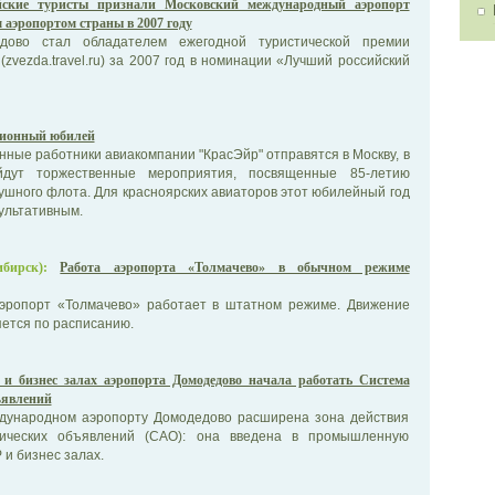
йские туристы признали Московский международный аэропорт
аэропортом страны в 2007 году
дово стал обладателем ежегодной туристической премии
 (zvezda.travel.ru) за 2007 год в номинации «Лучший российский
ионный юбилей
нные работники авиакомпании "КрасЭйр" отправятся в Москву, в
йдут торжественные мероприятия, посвященные 85-летию
ушного флота. Для красноярских авиаторов этот юбилейный год
ультативным.
бирск):
Работа аэропорта «Толмачево» в обычном режиме
эропорт «Толмачево» работает в штатном режиме. Движение
ется по расписанию.
 и бизнес залах аэропорта Домодедово начала работать Система
ъявлений
дународном аэропорту Домодедово расширена зона действия
ических объявлений (САО): она введена в промышленную
 и бизнес залах.