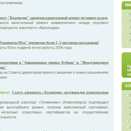
тал компании.
ИН
орту "Краснодар" закончен капитальный ремонт грузового склада
чился капитальный ремонт коммерческого склада грузового
народного аэропорта «Краснодар»
Аэропорты Юга" перевезено более 1, 5 миллиона пассажиров!
ты Юга» подвела итоги работы 2006 года
назначения в "Авиационных линиях Кубани" и "Международном
дар"
ода на Совете директоров принято решение о новых назначениях
ниях
АЭ
ирск):
Статус аэропорта «Толмачево» подтвержден комплексным
ународный аэропорт «Толмачево» (Новосибирск) подтвердил
тия высочайшего уровня, получив комплексный сертификат
 несколько отраслевых сертификатов на осуществление
ельности.