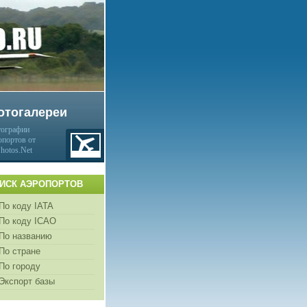
отогалереи
ографии
опортов от
Photos.Net
ИСК АЭРОПОРТОВ
По коду IATA
По коду ICAO
По названию
По стране
По городу
Экспорт базы