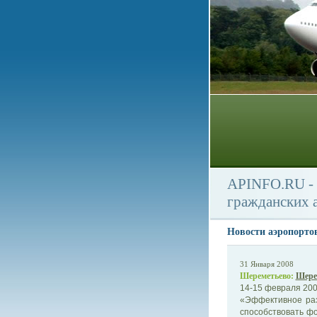
APINFO.RU - 
гражданских 
Новости аэропорто
31 Января 2008
Шереметьево:
Шерем
14-15 февраля 200
«Эффективное раз
способствовать ф