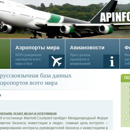
Аэропорты мира
Авиановости
Ф
9439 гражданских
Пресс-релизы
Фот
аэропортов всего
аэропортов и
аэр
мира в базе
авиакомпаний
Jet
русскоязычная база данных
ПО
аэропортов всего мира
в
етьево делает вклад в сотрудников
8 в гостинице Marriott Courtyard пройдет Международный Форум
витие бизнеса: инвестиции и люди», главная цель которого –
ормированию интереса руководителей бизнеса к инвестициям в