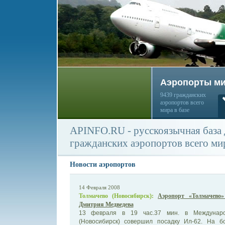
Аэропорты м
9439 гражданских
аэропортов всего
мира в базе
APINFO.RU - русскоязычная база
гражданских аэропортов всего ми
Новости аэропортов
14 Февраля 2008
Толмачево (Новосибирск):
Аэропорт «Толмачево»
Дмитрия Медведева
13 февраля в 19 час.37 мин. в Междунаро
(Новосибирск) совершил посадку Ил-62. На б