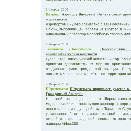
8 Февраля 2008
Внуково:
Аэропорт Внуково и «Атлант-Союз» пров
журналистов
Аэропортом Внуково совместно с авиакомпанией
Союз», выполняющей полеты из Внуково в Минс
однодневный пресс-тур в российскую столицу для 
8 Февраля 2008
Толмачево (Новосибирск):
Новосибирский
орнитологической безопасности
Губернатор Новосибирской области Виктор Толок
принятии дополнительных мер по орнитологи
воздушных судов гражданской авиации. Пред
повысить безопасность полётов на территории об
7 Февраля 2008
Шереметьево:
Шереметьево принимает участие в 
Гражданской Авиации.
На своей экспозиции аэропорт Шереметьево 
модернизации и реконструкции аэропорта, первые
еще в прошлом году – действует Терминал С, у
установлено 9 стоек самостоятельной регистр
второй взлетно-посадочной полосы, которая 
лайнеры Airbus380.