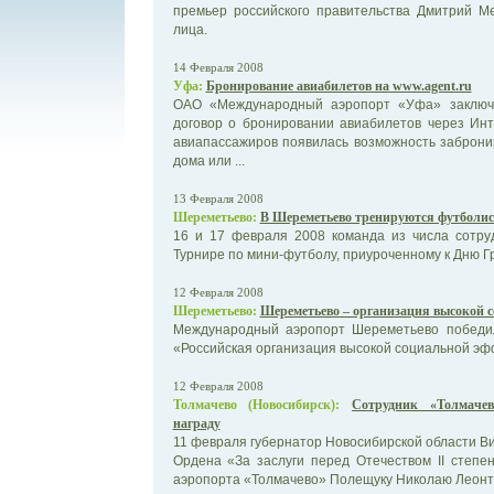
премьер российского правительства Дмитрий М
лица.
14 Февраля 2008
Уфа:
Бронирование авиабилетов на www.agent.ru
ОАО «Международный аэропорт «Уфа» заключ
договор о бронировании авиабилетов через Инт
авиапассажиров появилась возможность заброни
дома или ...
13 Февраля 2008
Шереметьево:
В Шереметьево тренируются футболи
16 и 17 февраля 2008 команда из числа сотруд
Турнире по мини-футболу, приуроченному к Дню Г
12 Февраля 2008
Шереметьево:
Шереметьево – организация высокой 
Международный аэропорт Шереметьево победил 
«Российская организация высокой социальной эф
12 Февраля 2008
Толмачево (Новосибирск):
Сотрудник «Толмачев
награду
11 февраля губернатор Новосибирской области Ви
Ордена «За заслуги перед Отечеством II степе
аэропорта «Толмачево» Полещуку Николаю Леонт