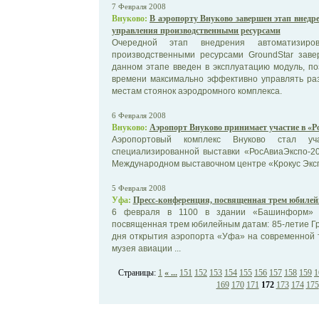
7 Февраля 2008
Внуково:
В аэропорту Внуково завершен этап внедр
управления производственными ресурсами
Очередной этап внедрения автоматизиро
производственными ресурсами GroundStar заве
данном этапе введен в эксплуатацию модуль, п
времени максимально эффективно управлять ра
местам стоянок аэродромного комплекса.
6 Февраля 2008
Внуково:
Аэропорт Внуково принимает участие в «Р
Аэропортовый комплекс Внуково стал уч
специализированной выставки «РосАвиаЭкспо-2
Международном выставочном центре «Крокус Экспо
5 Февраля 2008
Уфа:
Пресс-конференция, посвященная трем юбилей
6 февраля в 1100 в здании «Башинформ» со
посвященная трем юбилейным датам: 85-летие Гр
дня открытия аэропорта «Уфа» на современной 
музея авиации ...
Страницы:
1
« ...
151
152
153
154
155
156
157
158
159
1
169
170
171
172
173
174
175