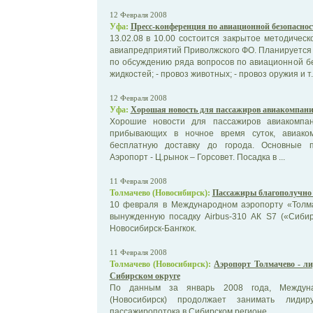
12 Февраля 2008
Уфа:
Пресс-конференция по авиационной безопаснос
13.02.08 в 10.00 состоится закрытое методичес
авиапредприятий Приволжского ФО. Планируется
по обсуждению ряда вопросов по авиационной без
жидкостей; - провоз животных; - провоз оружия и т
12 Февраля 2008
Уфа:
Хорошая новость для пассажиров авиакомпан
Хорошие новости для пассажиров авиакомпан
прибывающих в ночное время суток, авиако
бесплатную доставку до города. Основные п
Аэропорт - Ц.рынок – Горсовет. Посадка в ...
11 Февраля 2008
Толмачево (Новосибирск):
Пассажиры благополучно
10 февраля в Международном аэропорту «Толма
вынужденную посадку Airbus-310 АК S7 («Сиби
Новосибирск-Бангкок.
11 Февраля 2008
Толмачево (Новосибирск):
Аэропорт Толмачево - ли
Сибирском округе
По данным за январь 2008 года, Междуна
(Новосибирск) продолжает занимать лид
пассажиропотока в Сибирском регионе.