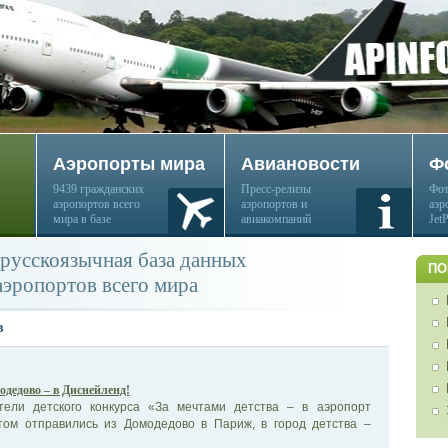
Аэропорты мира
Авиановости
Ф
9439 гражданских
Пресс-релизы
Фот
аэропортов всего
аэропортов и
аэр
мира в базе
авиакомпаний
Jet
русскоязычная база данных
ПО
аэропортов всего мира
в
одедово – в Диснейленд!
тели детского конкурса «За мечтами детства – в аэропорт
том отправились из Домодедово в Париж, в город детства –