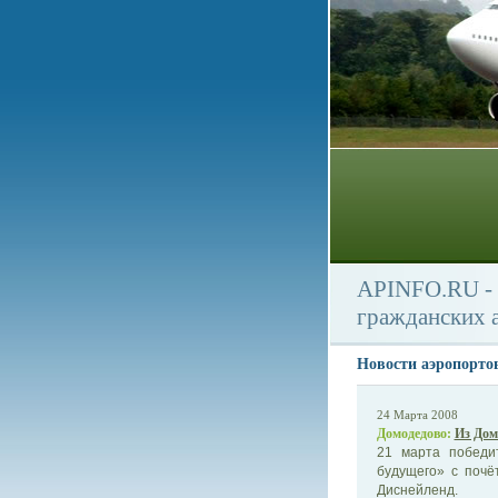
APINFO.RU - 
гражданских 
Новости аэропорто
24 Марта 2008
Домодедово:
Из Дом
21 марта победи
будущего» с почё
Диснейленд.