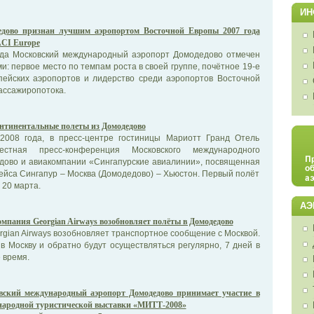
ИН
едово признан лучшим аэропортом Восточной Европы 2007 года
ACI Europe
ода Московский международный аэропорт Домодедово отмечен
и: первое место по темпам роста в своей группе, почётное 19-е
пейских аэропортов и лидерство среди аэропортов Восточной
ассажиропотока.
тинентальные полеты из Домодедово
2008 года, в пресс-центре гостиницы Мариотт Гранд Отель
естная пресс-конференция Московского международного
дово и авиакомпании «Сингапурские авиалинии», посвященная
ейса Сингапур – Москва (Домодедово) – Хьюстон. Первый полёт
 20 марта.
АЭ
мпания Georgian Airways возобновляет полёты в Домодедово
gian Airways возобновляет транспортное сообщение с Москвой.
в Москву и обратно будут осуществляться регулярно, 7 дней в
 время.
вский международный аэропорт Домодедово принимает участие в
ународной туристической выставки «МИТТ-2008»