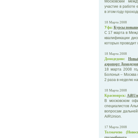
Московский межд
участие в работе 
в этом году проход
18 Марта 2008
Уфа:
Курсы повыше
С 17 марта в Меж
квалификации дис
которых проводит п
18 Марта 2008
Домодедово:
Новы
аэропорт Домодедо
18 марта 2008 го
Болонья – Москва 
2 раза в неделю н
18 Марта 2008
Красноярск:
AiRUn
В московском офи
специалистов Алья
вопросам дальнейш
AiRUnion.
17 Марта 2008
Толмачево (Новоси
грузооборота