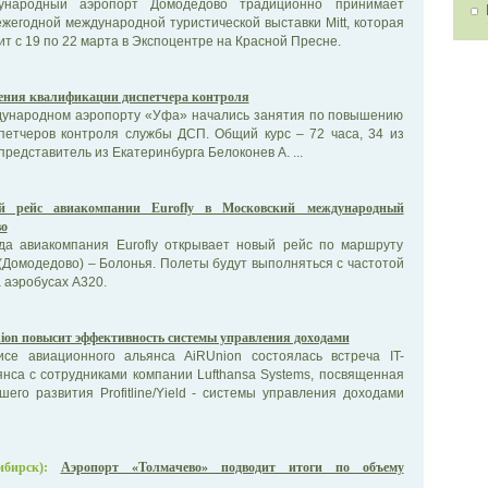
ународный аэропорт Домодедово традиционно принимает
ежегодной международной туристической выставки Mitt, которая
ит с 19 по 22 марта в Экспоцентре на Красной Пресне.
ния квалификации диспетчера контроля
дународном аэропорту «Уфа» начались занятия по повышению
петчеров контроля службы ДСП. Общий курс – 72 часа, 34 из
редставитель из Екатеринбурга Белоконев А. ...
й рейс авиакомпании Eurofly в Московский международный
во
да авиакомпания Eurofly открывает новый рейс по маршруту
(Домодедово) – Болонья. Полеты будут выполняться с частотой
а аэробусах А320.
ion повысит эффективность системы управления доходами
се авиационного альянса AiRUnion состоялась встреча IT-
нса с сотрудниками компании Lufthansa Systems, посвященная
его развития Profitline/Yield - системы управления доходами
бирск):
Аэропорт «Толмачево» подводит итоги по объему