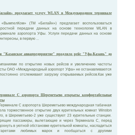
илайн» предлагает услугу WLAN в Международном терминале
 «ВымпелКом» (ТМ «Билайн») предлагает воспользоваться
коростной передачи данных на основе технологии WLAN в
рминале аэропорта Уфы. Услуги передачи данных на основе
нтересны, в первую ...
 "Казанское авиапредприятие" продлило рейс "Уфа-Казань" до
омпаниями по открытию новых рейсов и увеличению частоты
исты ОАО «Международный аэропорт Уфа» не останавливаются
 постоянно отслеживают загрузку открываемых рейсов.Как уже
ерминале С аэропорта Шереметьево открыты комфортабельные
аты
в Терминале С аэропорта Шереметьево международная табачная
ела торжественное открытие двух курительных комнат Winston
го, в Шереметьево-2 уже существуют 23 курительные станции.
урящие пассажиры, вылетающие и через Терминала С, перед
дохнуть в уютной обстановке курительной комнаты, насладиться
гаретами любимых марок и пообщаться с другими