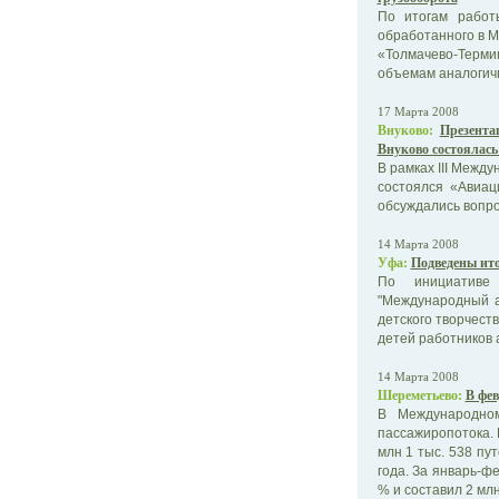
По итогам работ
обработанного в М
«Толмачево-Термин
объемам аналогичн
17 Марта 2008
Внуково:
Презента
Внуково состоялась
В рамках III Межд
состоялся «Авиац
обсуждались вопро
14 Марта 2008
Уфа:
Подведены ито
По инициативе
"Международный а
детского творчест
детей работников а
14 Марта 2008
Шереметьево:
В фев
В Международном
пассажиропотока. 
млн 1 тыс. 538 пу
года. За январь-ф
% и составил 2 млн