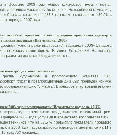
ы в феврале 2008 года общее количество груза и почты,
еждународном Аэропорту Толмачево (г.Новосибирск) компанией
ал-Сервис» составило 1487,8 тонны, что составляет 136,5% к
ого периода 2007 года.
ция основных проектов летней чартерной программы аэропорта
 в рамках выставки «Интурмаркет-2008»
ународной туристической выставки «Интурмаркет-2008» 15 марта
ионно-туристический форум. Внуково. Лето-2008». На встрече
сы развития делового сотрудничества...
ги конкурса детского творчества
 группы художников и профсоюзного комитета ОАО
эропорт "Уфа" в предпраздничные дни был проведен конкурс
ва, посвященный дню "8 Марта". В конкурсе участвовали рисунки
эропорта ...
рале 2008 года пассажиропоток Шереметьево вырос на 17,5%
 аэропорту Шереметьево продолжается стабильный рост
В феврале 2008 года услугами Шереметьево воспользовались 1
тешественников, что на 17,5 % превысило показатели прошлого
евраль 2008 года пассажиропоток аэропорта увеличился на 11,9
 15 тыс. 753 человека.