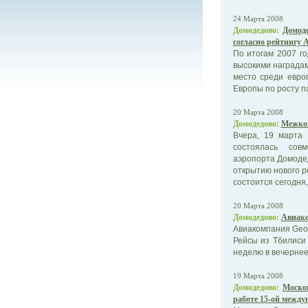
24 Марта 2008
Домодедово:
Домод
согласно рейтингу 
По итогам 2007 г
высокими наградам
место среди евро
Европы по росту п
20 Марта 2008
Домодедово:
Межкон
Вчера, 19 марта 
состоялась совм
аэропорта Домоде
открытию нового р
состоится сегодня,
20 Марта 2008
Домодедово:
Авиако
Авиакомпания Geor
Рейсы из Тбилиси 
неделю в вечернее
19 Марта 2008
Домодедово:
Моско
работе 15-ой межд