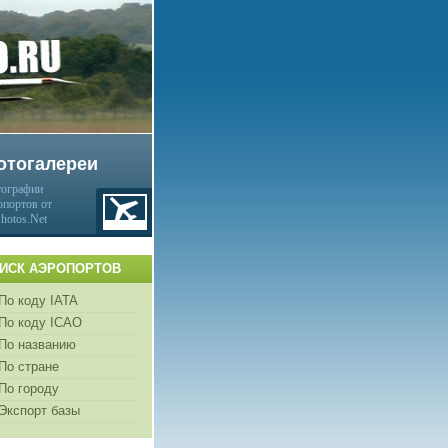
отогалереи
ографии
опортов от
Photos.Net
ИСК АЭРОПОРТОВ
По коду IATA
По коду ICAO
По названию
По стране
По городу
Экспорт базы