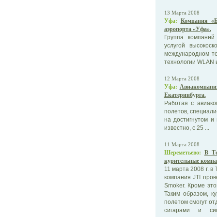
13 Марта 2008
Уфа:
Компания «Б
аэропорта «Уфа».
Группа компаний
услугой высокос
международном те
технологии WLAN и
12 Марта 2008
Уфа:
Авиакомпания
Екатеринбурга.
Работая с авиак
полетов, специал
на достигнутом и
известно, с 25 ...
11 Марта 2008
Шереметьево:
В Т
курительные комн
11 марта 2008 г. 
компания JTI пров
Smoker. Кроме это
Таким образом, к
полетом смогут от
сигарами и си