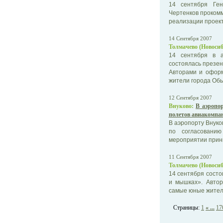
14 сентября Ге
Чертенков проком
реализации проект
14 Сентября 2007
Толмачево (Новосиб
14 сентября в а
состоялась презен
Авторами и оформ
жители города Обь
12 Сентября 2007
Внуково:
В аэропо
полетов авиакомпан
В аэропорту Внуко
по согласованию
мероприятии прини
11 Сентября 2007
Толмачево (Новосиб
14 сентября состо
и мышках». Автор
самые юные жител
Страницы:
1
« ...
17