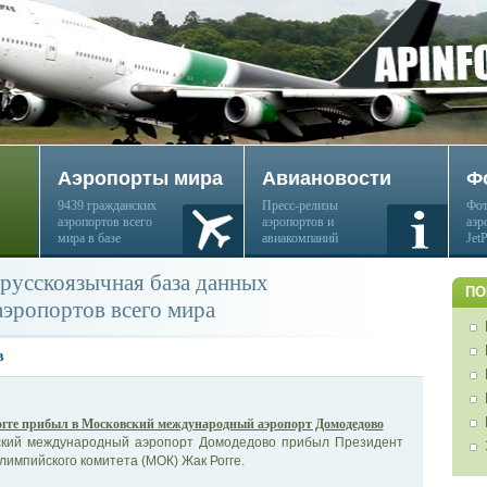
Аэропорты мира
Авиановости
Ф
9439 гражданских
Пресс-релизы
Фот
аэропортов всего
аэропортов и
аэр
мира в базе
авиакомпаний
Jet
русскоязычная база данных
ПО
аэропортов всего мира
в
гге прибыл в Московский международный аэропорт Домодедово
ский международный аэропорт Домодедово прибыл Президент
импийского комитета (МОК) Жак Рогге.