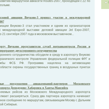
звитию маршрутной авиасети Routes-2007, проходящей с 22 по
гольме.
еловой авиации Внуково-3 принял участие в международной
007
иации Внуково-3 стал участником и одним из организаторов
й международной выставки деловой авиации Jet Expo-2007,
 21 сентября 2007 года в московском выставочном...
орту Внуково представители служб погранконтроля России и
программу двухстороннего сотрудничества
роннего сотрудничества обсудили в среду в аэропорту Внуково
граничного контроля Управления федеральной полиции ФРГ и
лужбы ФСБ РФ. Программа нацелена на активизацию
 области охраны государственных границ в воздушных пунктах
вые предложения авиакомпаний-партнеров Московского
ропорта Домодедово: Хабаровск и Ханты-Мансийск
няемых рейсов из Московского Международного аэропорта
лжает расширяться. Сразу два партнера аэропорта начинают
шное сообщение по маршрутам, связывающим Москву с Дальним
ной Сибирью.