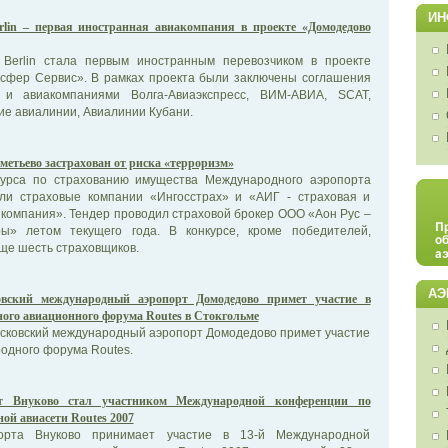
ИН
erlin – первая иностранная авиакомпания в проекте «Домодедово
 Berlin стала первым иностранным перевозчиком в проекте
сфер Сервис». В рамках проекта были заключены соглашения
n и авиакомпаниями Волга-Авиаэкспресс, ВИМ-АВИА, SCAT,
ие авиалинии, Авиалинии Кубани.
етьево застрахован от риска «терроризм»
курса по страхованию имущества Международного аэропорта
ли страховые компании «Ингосстрах» и «АИГ - страховая и
компания». Тендер проводил страховой брокер ООО «Аон Рус –
ры» летом текущего года. В конкурсе, кроме победителей,
ще шесть страховщиков.
АЭ
вский международный аэропорт Домодедово примет участие в
ого авиационного форума Routes в Стокгольме
осковский международный аэропорт Домодедово примет участие
одного форума Routes.
т Внуково стал участником Международной конференции по
й авиасети Routes 2007
орта Внуково принимает участие в 13-й Международной