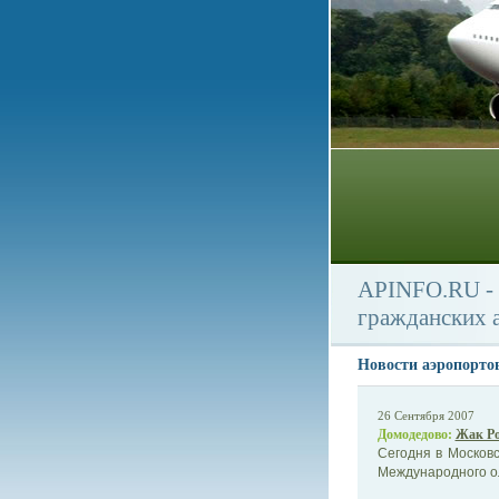
APINFO.RU - 
гражданских 
Новости аэропорто
26 Сентября 2007
Домодедово:
Жак Ро
Сегодня в Москов
Международного ол