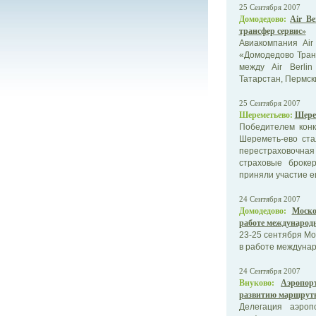
25 Сентября 2007
Домодедово:
Air B
трансфер сервис»
Авиакомпания Air
«Домодедово Тран
между Air Berli
Татарстан, Пермск
25 Сентября 2007
Шереметьево:
Шерем
Победителем кон
Шереметь-ево ста
перестраховочная 
страховые броке
приняли участие е
24 Сентября 2007
Домодедово:
Моско
работе международн
23-25 сентября М
в работе междунар
24 Сентября 2007
Внуково:
Аэропор
развитию маршрутно
Делегация аэроп