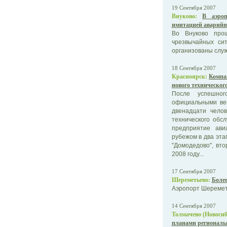
19 Сентября 2007
Внуково:
В аэро
имитацией аварийн
Во Внуково про
чрезвычайных си
организованы служ
18 Сентября 2007
Красноярск:
Компа
нового техническог
После успешног
официальными вен
двенадцати чело
технического обсл
предприятие ави
рубежом в два этап
"Домодедово", вто
2008 году...
17 Сентября 2007
Шереметьево:
Более
Аэропорт Шеремет
14 Сентября 2007
Толмачево (Новосиб
планами региональ