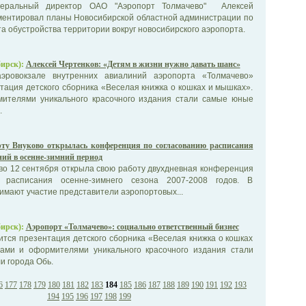
неральный директор ОАО "Аэропорт Толмачево" Алексей
ментировал планы Новосибирской областной администрации по
а обустройства территории вокруг новосибирского аэропорта.
ирск):
Алексей Чертенков: «Детям в жизни нужно давать шанс»
эровокзале внутренних авиалиний аэропорта «Толмачево»
тация детского сборника «Веселая книжка о кошках и мышках».
ителями уникального красочного издания стали самые юные
.
рту Внуково открылась конференция по согласованию расписания
ий в осенне-зимний период
во 12 сентября открыла свою работу двухдневная конференция
 расписания осенне-зимнего сезона 2007-2008 годов. В
мают участие представители аэропортовых...
ирск):
Аэропорт «Толмачево»: социально ответственный бизнес
ится презентация детского сборника «Веселая книжка о кошках
ами и оформителями уникального красочного издания стали
и города Обь.
6
177
178
179
180
181
182
183
184
185
186
187
188
189
190
191
192
193
194
195
196
197
198
199