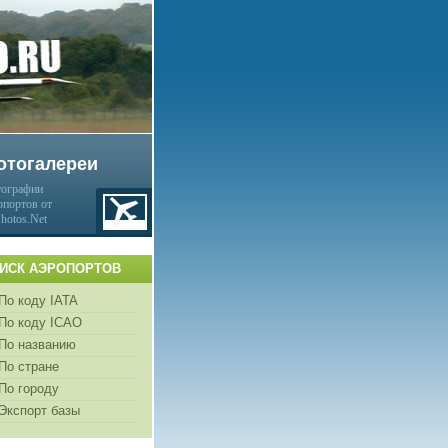
отогалереи
ографии
опортов от
Photos.Net
ИСК АЭРОПОРТОВ
По коду IATA
По коду ICAO
По названию
По стране
По городу
Экспорт базы