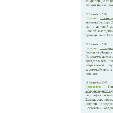
конференции по ра
26 сентября в Сток
21 Сентября 2007
Внуково:
Центр д
выставке Jet Expo-2
Центр деловой ав
Второй ежегодно
проходящей с 19 по
20 Сентября 2007
Внуково:
В аэроп
Германии обсудили 
Программу двухсто
представители по
пограничной с
взаимодействия в
пропуска.
19 Сентября 2007
Домодедово:
Но
международного аэ
География выпол
Домодедово продо
регулярное возду
Востоком и Запад