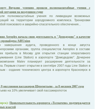
порту Внуково успешно прошли полномасштабные учения с
ой ситуации на воздушном судне
шли полномасштабные учения по ликвидации возможных
туаций на территории аэродромного комплекса. Тренировки
бой поискового и аварийно-спасательного обеспечения...
ния Aeroplex начала свою деятельность в "Домодедово" в качестве
о провайдера AiRUnion
о завершения аудита, проведенного в конце августа
герскими органами, группа специалистов Aeroplex в составе
век прибыла в Москву для открытия станции оперативного
уживания (Line Station) в аэропорте "Домодедово". Дочернее
акомпании Malev планирует расширение деятельности за
а. Первым станет открытие в сентябре 2007 года Line Station в
рым - оздание технического центра в аэропорте Красноярск в
 9 миллионов пассажиров Шереметьево - за 8 месяцев 2007 года
ьево на 10% увеличивает свой пассажиропоток
ирск):
Привлекательность аэропорта «Толмачево» подтверждается
ных властей