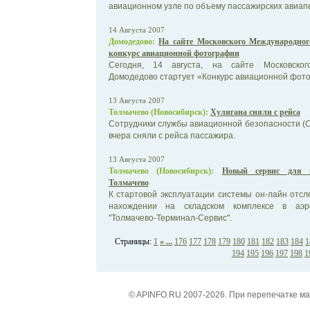
авиационном узле по объему пассажирских авиап
14 Августа 2007
Домодедово:
На сайте Московского Международног
конкурс авиационной фотографии
Сегодня, 14 августа, на сайте Московског
Домодедово стартует «Конкурс авиационной фот
13 Августа 2007
Толмачево (Новосибирск):
Хулигана сняли с рейса
Сотрудники службы авиационной безопасности (
вчера сняли с рейса пассажира.
13 Августа 2007
Толмачево (Новосибирск):
Новый сервис для г
Толмачево
К стартовой эксплуатации системы он-лайн отсле
нахождении на складском комплексе в аэро
"Толмачево-Терминал-Сервис".
Страницы:
1
« ...
176
177
178
179
180
181
182
183
184
1
194
195
196
197
198
1
© APINFO.RU 2007-2026. При перепечатке м