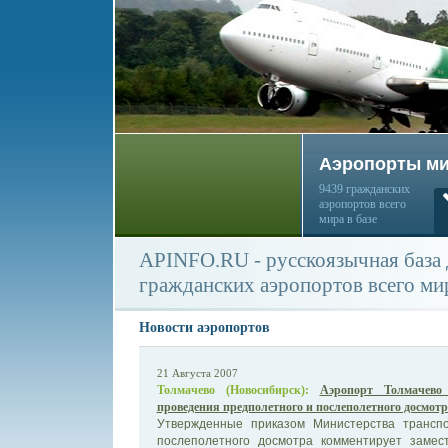
Аэропорты м
9439 гражданских
аэропортов всего
мира в базе
APINFO.RU - русскоязычная база
гражданских аэропортов всего ми
Новости аэропортов
21 Августа 2007
Толмачево (Новосибирск):
Аэропорт Толмачево
проведения предполетного и послеполетного досмотр
Утвержденные приказом Министерства трансп
послеполетного досмотра комментирует замест