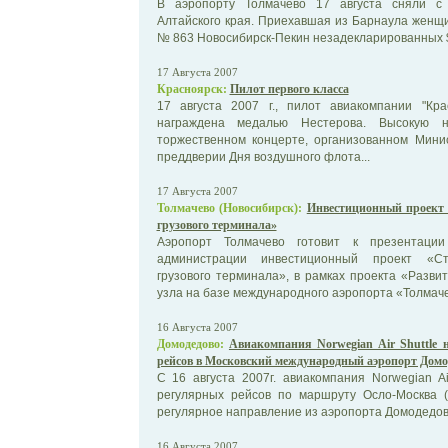
В аэропорту Толмачево 17 августа сняли с
Алтайского края. Приехавшая из Барнаула женщ
№ 863 Новосибирск-Пекин незадекларированных $
17 Августа 2007
Красноярск:
Пилот первого класса
17 августа 2007 г., пилот авиакомпании "К
награждена медалью Нестерова. Высокую 
торжественном концерте, организованном Мини
преддверии Дня воздушного флота...
17 Августа 2007
Толмачево (Новосибирск):
Инвестиционный проект 
грузового терминала»
Аэропорт Толмачево готовит к презентации
администрации инвестиционный проект «Стр
грузового терминала», в рамках проекта «Разви
узла на базе международного аэропорта «Толмач
16 Августа 2007
Домодедово:
Авиакомпания Norwegian Air Shuttle
рейсов в Московский международный аэропорт Домо
С 16 августа 2007г. авиакомпания Norwegian A
регулярных рейсов по маршруту Осло-Москва (
регулярное направление из аэропорта Домодедов
16 Августа 2007