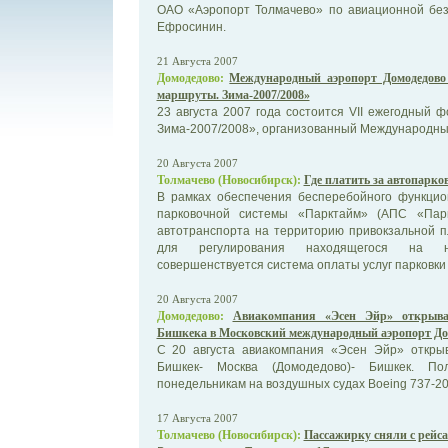
ОАО «Аэропорт Толмачево» по авиационной без
Ефросинин.
21 Августа 2007
Домодедово:
Международный аэропорт Домодедово
маршруты. Зима-2007/2008»
23 августа 2007 года состоится VII ежегодный 
Зима-2007/2008», организованный Международн
20 Августа 2007
Толмачево (Новосибирск):
Где платить за автопарко
В рамках обеспечения бесперебойного функцио
парковочной системы «Парктайм» (АПС «Пар
автотранспорта на территорию привокзальной 
для регулирования находящегося на н
совершенствуется система оплаты услуг парковки 
20 Августа 2007
Домодедово:
Авиакомпания «Эсен Эйр» открыва
Бишкека в Московский международный аэропорт До
С 20 августа авиакомпания «Эсен Эйр» откры
Бишкек- Москва (Домодедово)- Бишкек. П
понедельникам на воздушных судах Boeing 737-20
17 Августа 2007
Толмачево (Новосибирск):
Пассажирку сняли с рейс