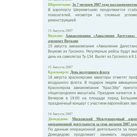
Шереметьево:
За 7 месяцев 2007 года пассажиропот
В аэропорту Шереметьево продолжается стаб
показателей, несмотря на сложные услов
реконструкцией.
15 Августа 2007
Внуково:
Авиакомпания «Авиалинии Дагестана»
аэропорт Внуково
15 августа авиакомпания «Авиалинии Дагестан
Внуково из Грозного. Регулярные рейсы будут вы
день на самолетах Ту-134. Вылет из Грозного в 9:15
15 Августа 2007
Красноярск:
День воздушного флота
18 августа красноярские авиаторы отметят про
воздушного флота. В подарок людям авиацион
Красноярска авиакомпания "КрасЭйр" пригот
общегородского масштаба. Праздник начнется в 
Вечером в 19:00 на площади перед Большим
праздничный концерт с участием европейских звез
14 Августа 2007
Домодедово:
Московский Международный аэроп
операционной деятельности за семь месяцев 2007 год
По данным операционной деятельности за пери
Домодедово продолжает занимать лидиру