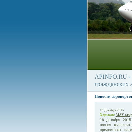
APINFO.RU - 
гражданских 
Новости аэропорто
18 Декабря 2015
Харьков:
МАУ откр
18 декабря 2015
начнет выполнят
предоставит пас