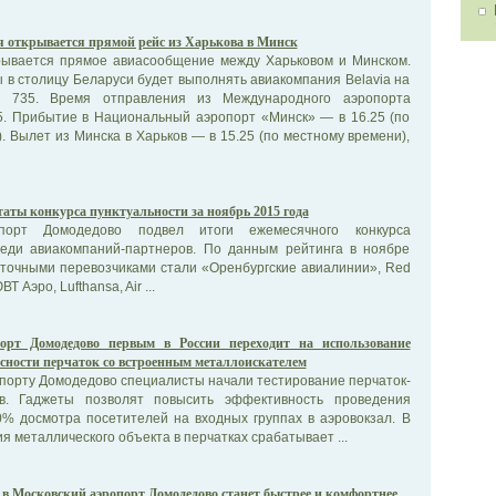
я открывается прямой рейс из Харькова в Минск
рывается прямое авиасообщение между Харьковом и Минском.
в столицу Беларуси будет выполнять авиакомпания Belavia на
g 735. Время отправления из Международного аэропорта
5. Прибытие в Национальный аэропорт «Минск» — в 16.25 (по
. Вылет из Минска в Харьков — в 15.25 (по местному времени),
таты конкурса пунктуальности за ноябрь 2015 года
опорт Домодедово подвел итоги ежемесячного конкурса
реди авиакомпаний-партнеров. По данным рейтинга в ноябре
 точными перевозчиками стали «Оренбургские авиалинии», Red
Т Аэро, Lufthansa, Air ...
орт Домодедово первым в России переходит на использование
сности перчаток со встроенным металлоискателем
порту Домодедово специалисты начали тестирование перчаток-
ов. Гаджеты позволят повысить эффективность проведения
0% досмотра посетителей на входных группах в аэровокзал. В
я металлического объекта в перчатках срабатывает ...
 в Московский аэропорт Домодедово станет быстрее и комфортнее