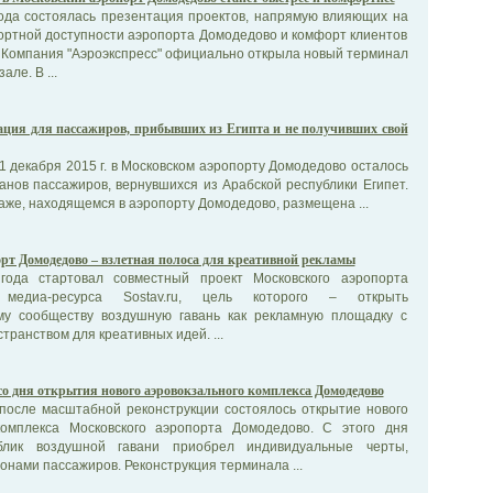
года состоялась презентация проектов, напрямую влияющих на
ортной доступности аэропорта Домодедово и комфорт клиентов
 Компания "Аэроэкспресс" официально открыла новый терминал
ле. В ...
ция для пассажиров, прибывших из Египта и не получивших свой
1 декабря 2015 г. в Московском аэропорту Домодедово осталось
анов пассажиров, вернувшихся из Арабской республики Египет.
же, находящемся в аэропорту Домодедово, размещена ...
рт Домодедово – взлетная полоса для креативной рекламы
года стартовал совместный проект Московского аэропорта
медиа-ресурса Sostav.ru, цель которого – открыть
му сообществу воздушную гавань как рекламную площадку с
транством для креативных идей. ...
 со дня открытия нового аэровокзального комплекса Домодедово
 после масштабной реконструкции состоялось открытие нового
комплекса Московского аэропорта Домодедово. С этого дня
блик воздушной гавани приобрел индивидуальные черты,
нами пассажиров. Реконструкция терминала ...