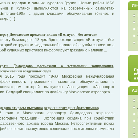
чевых городов и зимних курортов Грузии. Новые рейсы МАУ,
ИН
ьков и Кутаиси, выполняются на современных самолетах
«Embraer-190» с двумя классами обслуживания (бизнес и
ажды […]
порту Домодедово проходит акция «В отпуск – без долгов»
порту Домодедово 18 декабря проходит акция «В отпуск – без
 которой сотрудники Федеральной налоговой службы совместно с
ой судебных приставов информируют граждан о наличии ...
перты Домодедово рассказали о технологии зонирования,
бслуживании воздушных судов
я 2015 года проходит 48-ая Московская международная
ффективность управления наземным обслуживанием в
ганизатором которой выступила Ассоциация «Аэропорт»
АЭ
ии. Ведущий специалист по деайсингу Московского аэропорта ...
дедово открыта выставка редких новогодних фотоснимков
5 года в Московском аэропорту Домодедово открылась
овогодние традиции». Экспозиция создана при содействии
ударственного архива города Москвы. Ретроспективный показ
фий позволит авиапутешественникам и посетителям терминала