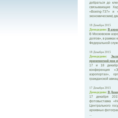
добраться до клю
связывающие Хар
«Boeing-737» и 
экономическим) дв
18 Декабря 2015
Домодедово:
В аэро
В Московском аэро
долгов», в рамках
Федеральной служб
18 Декабря 2015
Домодедово:
Экс
применяемой при о
17 и 18 декабр
конференция «Э
аэропортах», ор
гражданской авиац
17 Декабря 2015
Домодедово:
В Домо
17 декабря 201
фотовыставка «Н
Центрального гос
архивных фотогра
...