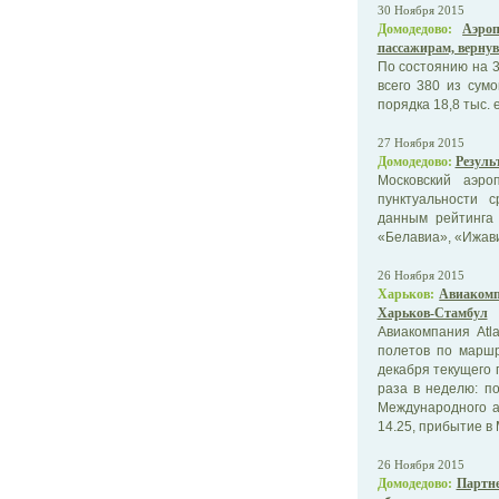
30 Ноября 2015
Домодедово:
Аэро
пассажирам, верну
По состоянию на 3
всего 380 из сум
порядка 18,8 тыс. 
27 Ноября 2015
Домодедово:
Резуль
Московский аэро
пунктуальности 
данным рейтинга 
«Белавиа», «Ижавиа
26 Ноября 2015
Харьков:
Авиакомп
Харьков-Стамбул
Авиакомпания Atla
полетов по маршр
декабря текущего 
раза в неделю: п
Международного а
14.25, прибытие в
26 Ноября 2015
Домодедово:
Партне