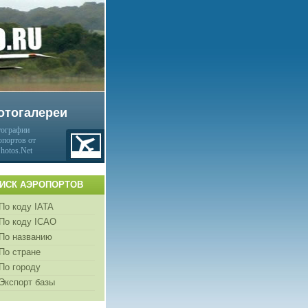
отогалереи
ографии
опортов от
Photos.Net
ИСК АЭРОПОРТОВ
По коду IATA
По коду ICAO
По названию
По стране
По городу
Экспорт базы