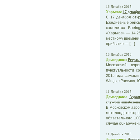
16 Декабря 2015
Харьков:
17 декабр
С 17 декабря отк
Ежедневные рейсы 
самолетах Boein
«Харьков» — 14.2
местному времени)
прибытие — […]
16 Декабря 2015
Домодедово:
Резуль
Московский аэр
пунктуальности с
2015 года самыми
Wings, «Россия», ЮВ
11 Декабря 2015
Домодедово:
Аэроп
службой авиабезопа
В Московском аэро
метеллодетектор
обязательного 10
случае обнаружени
11 Декабря 2015
Домодедово:
Дорога