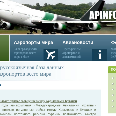
Аэропорты мира
Авиановости
Ф
9439 гражданских
Пресс-релизы
Фот
аэропортов всего
аэропортов и
аэр
мира в базе
авиакомпаний
Jet
русскоязычная база данных
ПО
аэропортов всего мира
в
ывает прямое сообщение между Харьковом и Кутаиси
 года авиакомпания «Международные Авиалинии Украины»
ь прямые регулярные рейсы между Харьковом и Кутаиси и
сажирам восточного региона Украины возможность быстро