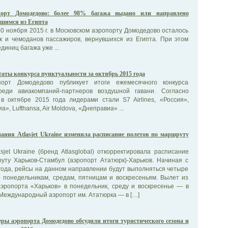
порт Домодедово: более 98% багажа выдано или направлено
вшимся из Египта
0 ноября 2015 г. в Московском аэропорту Домодедово осталось
ок и чемоданов пассажиров, вернувшихся из Египта. При этом
единиц багажа уже ...
таты конкурса пунктуальности за октябрь 2015 года
порт Домодедово публикует итоги ежемесячного конкурса
среди авиакомпаний-партнеров воздушной гавани. Согласно
в октябре 2015 года лидерами стали S7 Airlines, «Россия»,
», Lufthansa, Air Moldova, «Днеправиа» ...
ания Atlasjet Ukraine изменила расписание полетов по маршруту
sjet Ukraine (бренд Atlasglobal) откорректировала расписание
уту Харьков-Стамбул (аэропорт Ататюрк)-Харьков. Начиная с
года, рейсы на данном направлении будут выполняться четыре
о понедельникам, средам, пятницам и воскресеньям. Вылет из
эропорта «Харьков» в понедельник, среду и воскресенье — в
 Международный аэропорт им. Ататюрка — в […]
ры аэропорта Домодедово обсудили итоги туристического сезона и