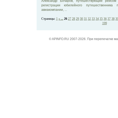
Александр Бочаров, путешествующий рейсом 
регистрации юбилейного путешественника п
авиакомпании, ...
Страницы:
1
« ...
26
27
28
29
30
31
32
33
34
35
36
37
38
3
199
© APINFO.RU 2007-2026. При перепечатке м