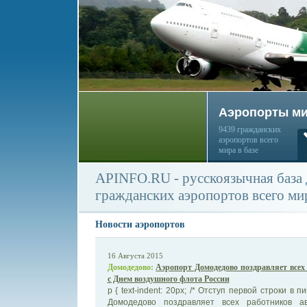
Аэропорты м
9439 гражданских
аэропортов всего
мира в базе
APINFO.RU - русскоязычная база
гражданских аэропортов всего ми
Новости аэропортов
16 Августа 2015
Домодедово:
Аэропорт Домодедово поздравляет всех
с Днем воздушного флота России
p { text-indent: 20px; /* Отступ первой строки в 
Домодедово поздравляет всех работников а