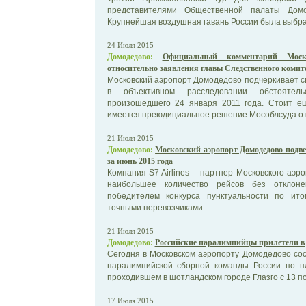
представителями Общественной палаты Домод
Крупнейшая воздушная гавань России была выбран
24 Июля 2015
Домодедово:
Официальный комментарий Моско
относительно заявления главы Следственного комит
Московский аэропорт Домодедово подчеркивает 
в объективном расследовании обстоятельс
произошедшего 24 января 2011 года. Стоит ещ
имеется преюдициальное решение Мособлсуда от 1
21 Июля 2015
Домодедово:
Московский аэропорт Домодедово подве
за июнь 2015 года
Компания S7 Airlines – партнер Московского аэ
наибольшее количество рейсов без отклон
победителем конкурса пунктуальности по ит
точными перевозчиками ...
21 Июля 2015
Домодедово:
Российские паралимпийцы прилетели в 
Сегодня в Московском аэропорту Домодедово со
паралимпийской сборной команды России по п
проходившем в шотландском городе Глазго с 13 по 
17 Июля 2015