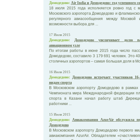
Домодедово:
Air India и Домодедово: год успешного с
18 июля 2015 года исполняется ровно год с м
Московского аэропорта Домодедово и флагманско
регулярного авиасообщения между Москвой 
возможности выбора для ...
17 Июля 2015
Домодедово:
Домодедово увеличивает долю п
авиационном узле
По итогам работы в июне 2015 года число пас
Домодедово, составило 3 179 691 человек. Это 4
столичных аэропортов – самая большая доля в Мос
16 Июля 2015
Домодедово:
Домодедово встречает участников 1
видам спорта
В Московском аэропорту Домодедово в рамках 
Чемпионата мира Международной федерации пла
спорта в Казани начал работу штаб Дирекц
работники ...
15 Июля 2015
Домодедово:
Авиакомпания AzurAir обслужила пе
Домодедово
В Московском аэропорту Домодедово первого ми
авиакомпания AzurAir. Обладателем «счастливо