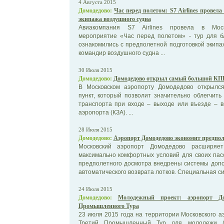
4 Августа 2015
Домодедово:
Час перед полетом: S7 Airlines провела
экипажа воздушного судна
Авиакомпания S7 Airlines провела в Моск
мероприятие «Час перед полетом» - тур для бл
ознакомились с предполетной подготовкой экип
командир воздушного судна ...
30 Июля 2015
Домодедово:
Домодедово открыл самый большой КПП
В Московском аэропорту Домодедово открылся
пункт, который позволит значительно облегчит
транспорта при входе – выходе или въезде – 
аэропорта (КЗА). ...
28 Июля 2015
Домодедово:
Аэропорт Домодедово экономит предпол
Московский аэропорт Домодедово расширяет
максимально комфортных условий для своих пас
предполетного досмотра внедрены системы допо
автоматического возврата лотков. Специальная сис
24 Июля 2015
Домодедово:
Молодежный проект: аэропорт До
Промышленного Тура
23 июля 2015 года на территории Московского 
Третий Промышленный Тур для молодежи (М