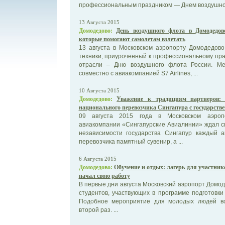
профессиональным праздником — Днем воздушного
13 Августа 2015
Домодедово:
День воздушного флота в Домодедов
которые помогают самолетам взлетать
13 августа в Московском аэропорту Домодедов
техники, приуроченный к профессиональному пр
отрасли – Дню воздушного флота России. Ме
совместно с авиакомпанией S7 Airlines, ...
10 Августа 2015
Домодедово:
Уважение к традициям партнеров: 
национального перевозчика Сингапура с государст
09 августа 2015 года в Московском аэроп
авиакомпании «Сингапурские Авиалинии» ждал сю
независимости государства Сингапур каждый а
перевозчика памятный сувенир, а ...
6 Августа 2015
Домодедово:
Обучение и отдых: лагерь для участни
начал свою работу
В первые дни августа Московский аэропорт Домод
студентов, участвующих в программе подготовк
Подобное мероприятие для молодых людей во
второй раз. ...