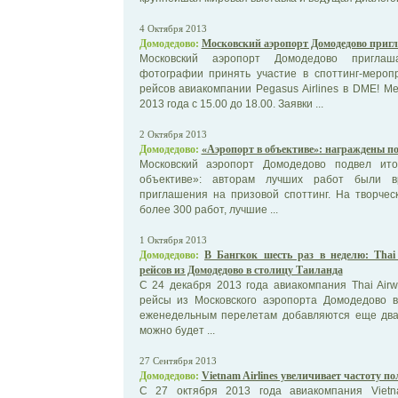
4 Октября 2013
Домодедово:
Московский аэропорт Домодедово пригл
Московский аэропорт Домодедово приглаш
фотографии принять участие в споттинг-мероп
рейсов авиакомпании Pegasus Airlines в DME! М
2013 года с 15.00 до 18.00. Заявки ...
2 Октября 2013
Домодедово:
«Аэропорт в объективе»: награждены п
Московский аэропорт Домодедово подвел ито
объективе»: авторам лучших работ были 
приглашения на призовой споттинг. На творчес
более 300 работ, лучшие ...
1 Октября 2013
Домодедово:
В Бангкок шесть раз в неделю: Thai
рейсов из Домодедово в столицу Таиланда
C 24 декабря 2013 года авиакомпания Thai Air
рейсы из Московского аэропорта Домодедово в
еженедельным перелетам добавляются еще два
можно будет ...
27 Сентября 2013
Домодедово:
Vietnam Airlines увеличивает частоту п
C 27 октября 2013 года авиакомпания Vietna