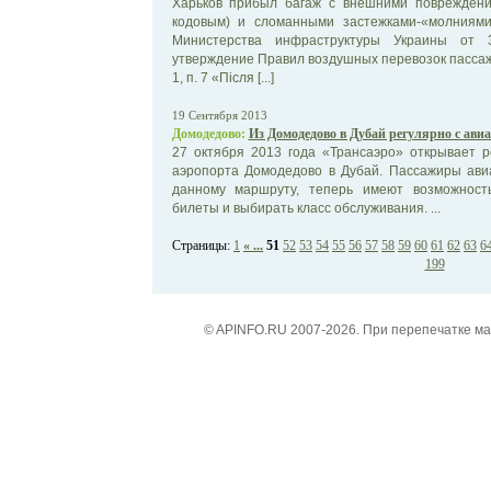
Харьков прибыл багаж с внешними повреждения
кодовым) и сломанными застежками-«молниями
Министерства инфраструктуры Украины от
утверждение Правил воздушных перевозок пассажир
1, п. 7 «Після [...]
19 Сентября 2013
Домодедово:
Из Домодедово в Дубай регулярно с ави
27 октября 2013 года «Трансаэро» открывает р
аэропорта Домодедово в Дубай. Пассажиры ави
данному маршруту, теперь имеют возможност
билеты и выбирать класс обслуживания. ...
Страницы:
1
« ...
51
52
53
54
55
56
57
58
59
60
61
62
63
6
199
© APINFO.RU 2007-2026. При перепечатке м