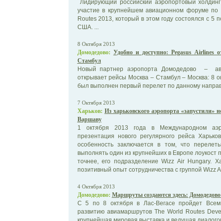
Лидирующий российский аэропортовый холдинг
участие в крупнейшем авиационном форуме по 
Routes 2013, который в этом году состоялся с 5 по
США. ...
8 Октября 2013
Домодедово:
Удобно и доступно: Pegasus Airlines
Стамбул
Новый партнер аэропорта Домодедово – авиа
открывает рейсы Москва – Стамбул – Москва: 8 о
был выполнен первый перелет по данному направ
7 Октября 2013
Харьков:
Из харьковского аэропорта «запустили» но
Варшаву
1 октября 2013 года в Международном аэро
презентация нового регулярного рейса Харьков
особенность заключается в том, что переле
выполнять один из крупнейших в Европе лоукост п
точнее, его подразделение Wizz Air Hungary. 
позитивный опыт сотрудничества с группой Wizz Air: 
4 Октября 2013
Домодедово:
Маршруты создаются здесь: Домодедово 
С 5 по 8 октября в Лас-Вегасе пройдет Все
развитию авиамаршрутов The World Routes Deve
крупнейшая мировая выставка и ведущая диалогов