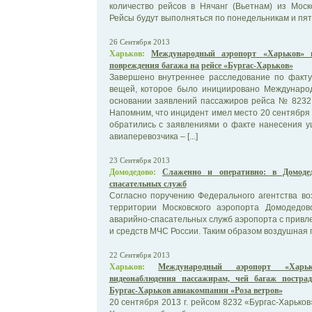
количество рейсов в Нячанг (Вьетнам) из Моск
Рейсы будут выполняться по понедельникам и пятн
26 Сентября 2013
Харьков:
Международный аэропорт «Харьков» п
повреждения багажа на рейсе «Бургас-Харьков»
Завершено внутреннее расследование по факту
вещей, которое было инициировано Междунаро
основании заявлений пассажиров рейса № 8232 
Напомним, что инцидент имел место 20 сентября 
обратились с заявлениями о факте нанесения у
авиаперевозчика – [...]
23 Сентября 2013
Домодедово:
Слаженно и оперативно: в Домоде
спасательных служб
Согласно поручению Федерального агентства во
территории Московского аэропорта Домодедо
аварийно-спасательных служб аэропорта с прив
и средств МЧС России. Таким образом воздушная га
22 Сентября 2013
Харьков:
Международный аэропорт «Харьк
видеонаблюдения пассажирам, чей багаж постра
Бургас-Харьков авиакомпании «Роза ветров»
20 сентября 2013 г. рейсом 8232 «Бургас-Харько