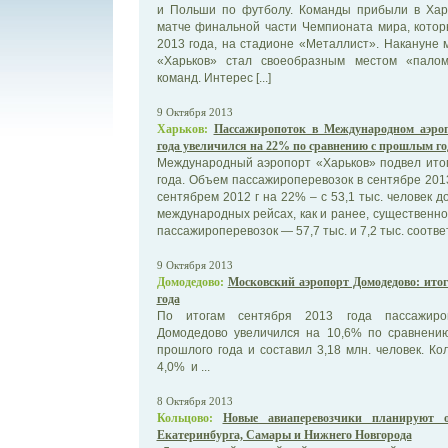
и Польши по футболу. Команды прибыли в Харь
матче финальной части Чемпионата мира, котор
2013 года, на стадионе «Металлист». Накануне
«Харьков» стал своеобразным местом «палом
команд. Интерес [...]
9 Октября 2013
Харьков:
Пассажиропоток в Международном аэроп
года увеличился на 22% по сравнению с прошлым г
Международный аэропорт «Харьков» подвел итог
года. Объем пассажироперевозок в сентябре 2013
сентябрем 2012 г на 22% – с 53,1 тыс. человек д
международных рейсах, как и ранее, существен
пассажироперевозок — 57,7 тыс. и 7,2 тыс. соответс
9 Октября 2013
Домодедово:
Московский аэропорт Домодедово: итог
года
По итогам сентября 2013 года пассажироп
Домодедово увеличился на 10,6% по сравнени
прошлого года и составил 3,18 млн. человек. Ко
4,0% и ...
8 Октября 2013
Кольцово:
Новые авиаперевозчики планируют о
Екатеринбурга, Самары и Нижнего Новгорода