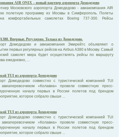
мпания AIR ONIX – новый партнер аэропорта Домодедово
тнер Московского аэропорта Домодедово - авиакомпания AIR
вою полетную программу из Москвы в Симферополь. Полеты
 на комфортабельных самолетах Boeing 737-300. Рейсы
 A380. Впервые. Регулярно. Только из Домодедово.
порт Домодедово и авиакомпания Эмирейтс объявляют о
тии первых регулярных рейсов на Airbus A380 в Москву. Самый
рский самолет мира будет осуществлять рейсы по маршруту
а ежедневно, ...
кой TUI из аэропорта Домодедово
порт Домодедово совместно с туристической компанией TUI
авиаперевозчиком «Колавиа» провели совместную пресс-
иуроченную началу первых в России полетов под брендом
оприятие, которое собрало свыше ...
кой TUI из аэропорта Домодедово
порт Домодедово совместно с туристической компанией TUI
авиаперевозчиком «Колавиа» провели совместную пресс-
иуроченную началу первых в России полетов под брендом
оприятие, которое собрало свыше ...