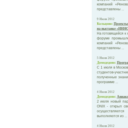
компаний «Ренов
представлены ...
9 Июля 2012
Кольцово:
Проекты 
на выставке «ИНН
На готовящейся к 
форуме промышле
компаний «Ренов
представлены ...
5 Июля 2012
Домодедово:
Програ
С 1 июля в Моско
студентов-участ
полученные знани
программе ...
4 Июля 2012
Домодедово:
Авиако
2 июля новый пар
ONIX - открыл с
осуществляются
выполняются из ...
4 Июля 2012