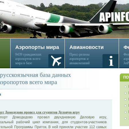
Аэропорты мира
Авиановости
Ф
9439 гражданских
Пресс-релизы
Фот
аэропортов всего
аэропортов и
аэр
мира в базе
авиакомпаний
Jet
русскоязычная база данных
ПО
аэропортов всего мира
в
рт Домодедово провел для студентов Деловую игру
опорт Домодедово провел двухдневную Деловую игру,
альный рабочий цикл компании, для студентов-участников
тельной Программы Приток. В ней приняли участие 112 самых