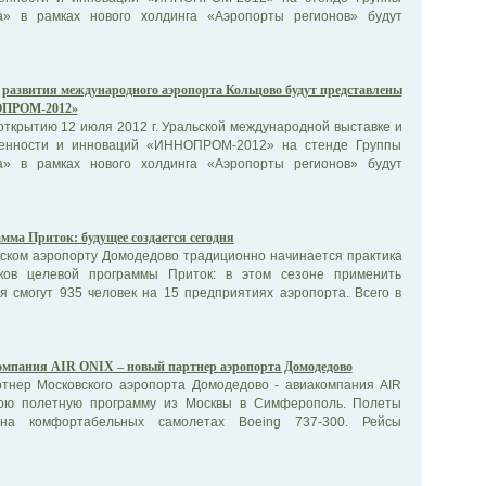
а» в рамках нового холдинга «Аэропорты регионов» будут
развития международного аэропорта Кольцово будут представлены
ОПРОМ-2012»
открытию 12 июля 2012 г. Уральской международной выставке и
нности и инноваций «ИННОПРОМ-2012» на стенде Группы
а» в рамках нового холдинга «Аэропорты регионов» будут
мма Приток: будущее создается сегодня
вском аэропорту Домодедово традиционно начинается практика
ников целевой программы Приток: в этом сезоне применить
я смогут 935 человек на 15 предприятиях аэропорта. Всего в
мпания AIR ONIX – новый партнер аэропорта Домодедово
тнер Московского аэропорта Домодедово - авиакомпания AIR
вою полетную программу из Москвы в Симферополь. Полеты
 на комфортабельных самолетах Boeing 737-300. Рейсы