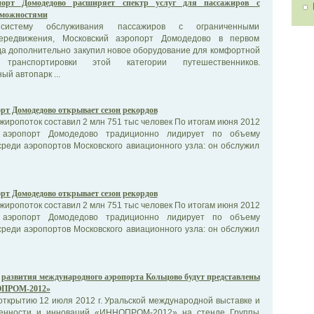
порт Домодедово расширяет спектр услуг для пассажиров с
зможностями
 систему обслуживания пассажиров с ограниченными
ередвижения, Московский аэропорт Домодедово в первом
да дополнительно закупил новое оборудование для комфортной
транспортировки этой категории путешественников.
й автопарк ...
рт Домодедово открывает сезон рекордов
жиропоток составил 2 млн 751 тыс человек По итогам июня 2012
 аэропорт Домодедово традиционно лидирует по объему
реди аэропортов Московского авиационного узла: он обслужил
рт Домодедово открывает сезон рекордов
жиропоток составил 2 млн 751 тыс человек По итогам июня 2012
 аэропорт Домодедово традиционно лидирует по объему
реди аэропортов Московского авиационного узла: он обслужил
развития международного аэропорта Кольцово будут представлены
ОПРОМ-2012»
открытию 12 июля 2012 г. Уральской международной выставке и
нности и инноваций «ИННОПРОМ-2012» на стенде Группы