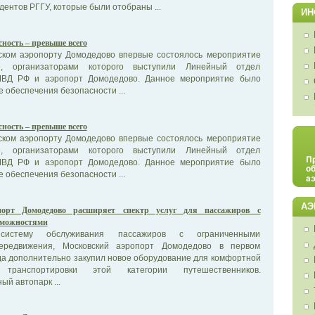
дентов РГГУ, которые были отобраны ...
ИН
сность – превыше всего
ском аэропорту Домодедово впервые состоялось мероприятие
», организаторами которого выступили Линейный отдел
МВД РФ и аэропорт Домодедово. Данное мероприятие было
 обеспечения безопасности ...
сность – превыше всего
ском аэропорту Домодедово впервые состоялось мероприятие
», организаторами которого выступили Линейный отдел
МВД РФ и аэропорт Домодедово. Данное мероприятие было
 обеспечения безопасности ...
АЭ
порт Домодедово расширяет спектр услуг для пассажиров с
зможностями
 систему обслуживания пассажиров с ограниченными
ередвижения, Московский аэропорт Домодедово в первом
да дополнительно закупил новое оборудование для комфортной
транспортировки этой категории путешественников.
й автопарк ...