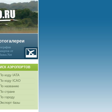
отогалереи
ографии
опортов от
Photos.Net
ИСК АЭРОПОРТОВ
По коду IATA
По коду ICAO
По названию
По стране
По городу
Экспорт базы