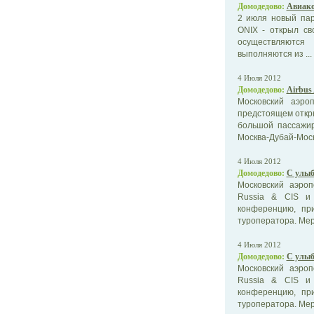
Домодедово:
Авиако
2 июля новый пар
ONIX - открыл с
осуществляются
выполняются из ...
4 Июля 2012
Домодедово:
Airbus
Московский аэро
предстоящем откры
большой пассажи
Москва-Дубай-Москв
4 Июля 2012
Домодедово:
С улыб
Московский аэро
Russia & CIS и 
конференцию, пр
туроператора. Мер
4 Июля 2012
Домодедово:
С улыб
Московский аэро
Russia & CIS и 
конференцию, пр
туроператора. Мер