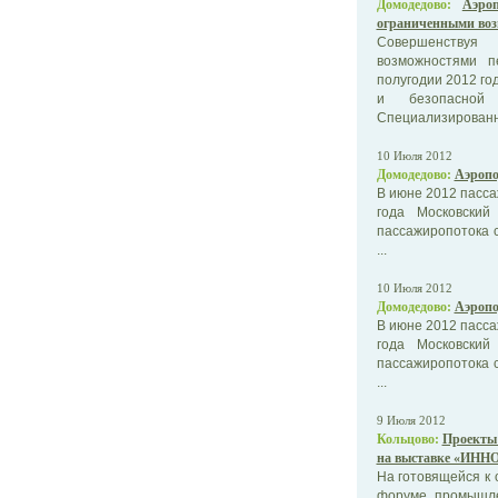
Домодедово:
Аэро
ограниченными во
Совершенствуя
возможностями п
полугодии 2012 го
и безопасной 
Специализированны
10 Июля 2012
Домодедово:
Аэропо
В июне 2012 пасса
года Московский
пассажиропотока с
...
10 Июля 2012
Домодедово:
Аэропо
В июне 2012 пасса
года Московский
пассажиропотока с
...
9 Июля 2012
Кольцово:
Проекты 
на выставке «ИНН
На готовящейся к 
форуме промышле