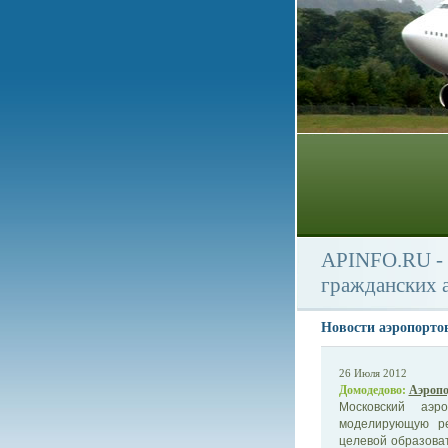
APINFO.RU - 
гражданских 
Новости аэропорто
26 Июля 2012
Домодедово:
Аэропо
Московский аэр
моделирующую ре
целевой образова